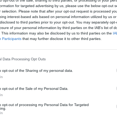
to opt-out of the sale, sharing to third parties, or processing of your per
formation for targeted advertising by us, please use the below opt-out s
r selection. Please note that after your opt-out request is processed y
eing interest-based ads based on personal information utilized by us or
17:50
disclosed to third parties prior to your opt-out. You may separately opt-
losure of your personal information by third parties on the IAB’s list of
. This information may also be disclosed by us to third parties on the
IA
ál kisebb légiforgalomra számít az Eurocontrol a tag
Participants
that may further disclose it to other third parties.
 korábban becsülthöz képest 30 milliárd euróval több b
légiközlekedési ágazatnak a frissített, hétfőn megjelen
l Data Processing Opt Outs
lom áramlásszervezője legutóbb április végén készített előrejelz
o opt-out of the Sharing of my personal data.
yan alakulhat a légiforgalom a kontinens fölött. A prognózis 
In
 első felében már 13 százalékkal kevesebb gép közlekedett a lég
ős korlátozásokat vezetett be. A korábbi előrejelzés...
o opt-out of the Sale of my Personal Data.
In
ASÓNK!
to opt-out of processing my Personal Data for Targeted
ing.
a portfolio.hu hírarchívumához tartozik, melynek olvasása előf
In