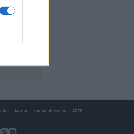
ánlat
karrier
kommentkezelés
ÁSZF