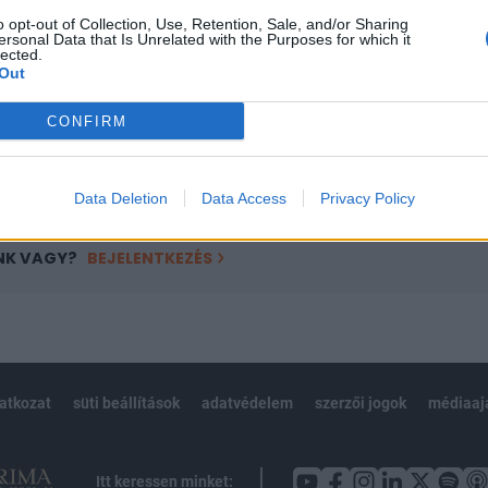
ötött.
o opt-out of Collection, Use, Retention, Sale, and/or Sharing
ersonal Data that Is Unrelated with the Purposes for which it
övetkezőket tartalmazza:
lected.
 teljes cikkarchívum
Out
 BÉT elmúlt 2 év napon belüli
CONFIRM
Előfizetés
Data Deletion
Data Access
Privacy Policy
NK VAGY?
BEJELENTKEZÉS
latkozat
süti beállítások
adatvédelem
szerzői jogok
médiaaj
Itt keressen minket: