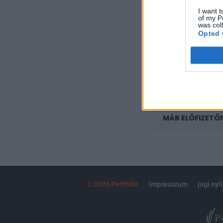
regisztrációhoz k
I want t
of my P
Az előfizetés a k
was col
Portfolio.hu
Opted 
Kötéslisták:
kötéslistái
MÁR ELŐFIZETŐ
© 2026 Portfolio
impresszum
jogi nyi