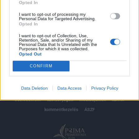
Opted In
Előfizetés
I want to opt-out of processing my
Personal Data for Targeted Advertising.
Opted In
MÁR ELŐFIZETŐNK VAGY?
BEJELENTKEZÉS
I want to opt-out of Collection, Use,
Retention, Sale, and/or Sharing of my
Personal Data that Is Unrelated with the
Purposes for which it was collected.
Opted Out
CONFIRM
© 2026 Portfolio
Data Deletion
Data Access
Privacy Policy
impresszum
jogi nyilatkozat
süti beállítások
adatvédelem
szerzői jogok
médiaajánlat
karrier
kommentkezelés
ÁSZF