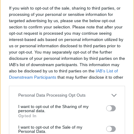
A cég részvényei tegnap még csak 1,05 dollárt értek, a mai
If you wish to opt-out of the sale, sharing to third parties, or
kereskedés alatt 33,53 dollárt is értek a papírok, mielőtt egy
processing of your personal or sensitive information for
picit visszaestek. Most 26 dollárt ér egy SPI-részvény, ami
targeted advertising by us, please use the below opt-out
section to confirm your selection. Please note that after your
majdnem 2400%-os emelkedés. A cég értéke 15 millió
opt-out request is processed you may continue seeing
dollárról 460 millió dollárra ugrott. Az SPI Energy új
interest-based ads based on personal information utilized by
leánycége, az EdisonFuture elektromos autók és
us or personal information disclosed to third parties prior to
töltőeszközök fejlesztésével foglalkozik...
your opt-out. You may separately opt-out of the further
disclosure of your personal information by third parties on the
IAB’s list of downstream participants. This information may
KEDVES OLVASÓNK!
also be disclosed by us to third parties on the
IAB’s List of
Downstream Participants
that may further disclose it to other
A keresett cikk a portfolio.hu hírarchívumához
third parties.
tartozik, melynek olvasása előfizetéses
regisztrációhoz kötött.
Personal Data Processing Opt Outs
Az előfizetés a következőket tartalmazza:
I want to opt-out of the Sharing of my
personal data.
Portfolio.hu teljes cikkarchívum
Opted In
Kötéslisták: BÉT elmúlt 2 év napon belüli
I want to opt-out of the Sale of my
kötéslistái
Personal Data.