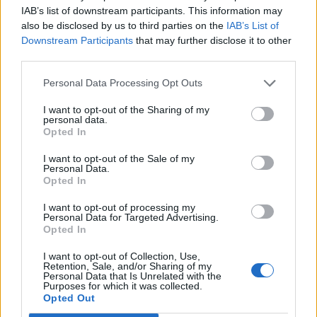
IAB’s list of downstream participants. This information may
betegek szervezetében és enyhíti a tüneteket.
also be disclosed by us to third parties on the
IAB’s List of
Downstream Participants
that may further disclose it to other
A legnagyobb állapotjavulást azoknál a pácienseknél érte
third parties.
el a Regeneron készítménye, akiknél a vírusra nem reagált
megfelelő természetes immunválasszal a szervezetük. Az
Personal Data Processing Opt Outs
eddigi eredményekre eddig mindössze 275 páciens
I want to opt-out of the Sharing of my
vizsgálatával jutottak, jelenleg 1000 főn tesztelik az
personal data.
antitest-készítményt, de az eredmények nagyon biztatóak
Opted In
szakemberek szerint. A gyógyszert használó...
I want to opt-out of the Sale of my
Personal Data.
Opted In
KEDVES OLVASÓNK!
I want to opt-out of processing my
Personal Data for Targeted Advertising.
A keresett cikk a portfolio.hu hírarchívumához
Opted In
tartozik, melynek olvasása előfizetéses
regisztrációhoz kötött.
I want to opt-out of Collection, Use,
Retention, Sale, and/or Sharing of my
Personal Data that Is Unrelated with the
Az előfizetés a következőket tartalmazza:
Purposes for which it was collected.
Opted Out
Portfolio.hu teljes cikkarchívum
Kötéslisták: BÉT elmúlt 2 év napon belüli