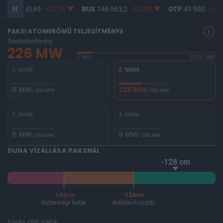
IN
64 260,69
-0,01%
BUX
146 563,2
-1,03%
OTP
45 900
-1,8
PAKSI ATOMERŐMŰ TELJESÍTMÉNYE
Összteljesítmény
226 MW
0 MW
2000 MW
1. blokk
2. blokk
0 MW
226 MW
/ 500 MW
/ 500 MW
3. blokk
4. blokk
0 MW
0 MW
/ 500 MW
/ 500 MW
DUNA VÍZÁLLÁSA PAKSNÁL
-128 cm
-144cm
-134cm
biztonsági határ
leállási küszöb
Forrás: OVF, HAEA