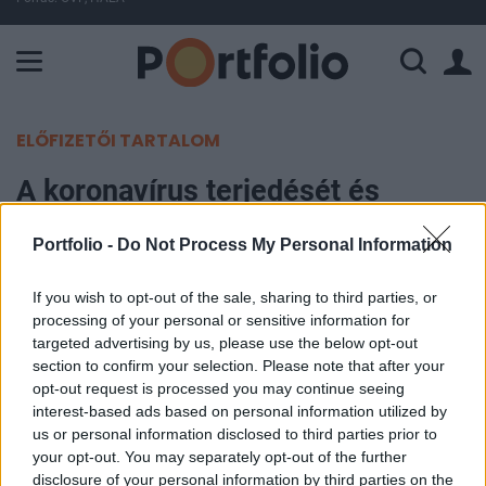
A Paksi Atomerőmű összteljesítménye 226 MW. A Duna vízállá
ELŐFIZETŐI TARTALOM
A koronavírus terjedését és
tüneteit is enyhíti egy gyógyszer
Portfolio -
Do Not Process My Personal Information
az első tesztek szerint
If you wish to opt-out of the sale, sharing to third parties, or
Portfolio
processing of your personal or sensitive information for
2020. szeptember 30. 08:11
targeted advertising by us, please use the below opt-out
section to confirm your selection. Please note that after your
opt-out request is processed you may continue seeing
A Regeneron biotech vállalat korai
interest-based ads based on personal information utilized by
teszteredményei szerint a koronavírus betegek
us or personal information disclosed to third parties prior to
kezelésére gyártott antitest-készítmény
your opt-out. You may separately opt-out of the further
disclosure of your personal information by third parties on the
hatásosnak tűnik: csökkenti a vírus jelenlétét a