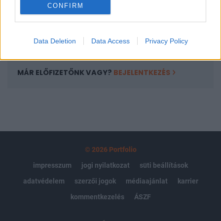
CONFIRM
kötéslistái
Előfizetés
Data Deletion
Data Access
Privacy Policy
MÁR ELŐFIZETŐNK VAGY?
BEJELENTKEZÉS
© 2026 Portfolio
impresszum
jogi nyilatkozat
süti beállítások
adatvédelem
szerzői jogok
médiaajánlat
karrier
kommentkezelés
ÁSZF