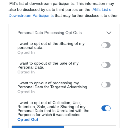
IAB’s list of downstream participants. This information may
iskolák felkészültek a csütörtöktől kötelező
also be disclosed by us to third parties on the
IAB’s List of
lázmérésre - mondta el a szervezet elnöke szerda
Downstream Participants
that may further disclose it to other
third parties.
reggeli sajtótájékoztatóján.
Personal Data Processing Opt Outs
Hajnal Gabriella, a szervezet elnöke elmondta, hogy a
legtöbb helyre kézi lázmérők kerültek. A fennakadások
I want to opt-out of the Sharing of my
personal data.
elkerülésére a nagyobb intézményekben alternatív
Opted In
megoldásokat alkalmaznak: így például a Tópartiban fali
automata hőmérőt helyeztek üzembe, a legnagyobb
I want to opt-out of the Sale of my
Personal Data.
intézményekben pedig, ahol reggelente egy kapun legalább
Opted In
négyszáz diák megy be, hőkapukat fognak beszerelni....
I want to opt-out of processing my
Personal Data for Targeted Advertising.
Opted In
KEDVES OLVASÓNK!
I want to opt-out of Collection, Use,
A keresett cikk a portfolio.hu hírarchívumához
Retention, Sale, and/or Sharing of my
Personal Data that Is Unrelated with the
tartozik, melynek olvasása előfizetéses
Purposes for which it was collected.
regisztrációhoz kötött.
Opted Out