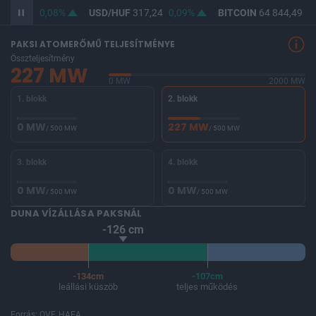
365,70
0,08%
USD/HUF
317,24
0,09%
BITCOIN
64 844,49
0,
PAKSI ATOMERŐMŰ TELJESÍTMÉNYE
Összteljesítmény
227 MW
0 MW
2000 MW
1. blokk
2. blokk
0 MW
227 MW
/ 500 MW
/ 500 MW
3. blokk
4. blokk
0 MW
0 MW
/ 500 MW
/ 500 MW
DUNA VÍZÁLLÁSA PAKSNÁL
-126 cm
-134cm
-107cm
leállási küszöb
teljes működés
Forrás: OVF, HAEA