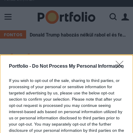
A Paksi Atomerőmű összteljesítménye 227 MW. A Duna vízállá
FONTOS
Donald Trump habozás nélkül rabol el és fenyeget baloldali vezetőket: mégis akad egy diktátor, aki eddig simán megúszta
ELŐFIZETŐI TARTALOM
Portfolio -
Do Not Process My Personal Information
Lázmérők után jönnek a hőkapuk
a nagyobb iskolákban
If you wish to opt-out of the sale, sharing to third parties, or
processing of your personal or sensitive information for
targeted advertising by us, please use the below opt-out
MTI
section to confirm your selection. Please note that after your
2020. szeptember 30. 10:50
opt-out request is processed you may continue seeing
interest-based ads based on personal information utilized by
A Klebelsberg Központ fenntartásában működő
us or personal information disclosed to third parties prior to
your opt-out. You may separately opt-out of the further
valamennyi intézménybe kerültek
disclosure of your personal information by third parties on the
testhőmérséklet mérésére szolgáló eszközök, az