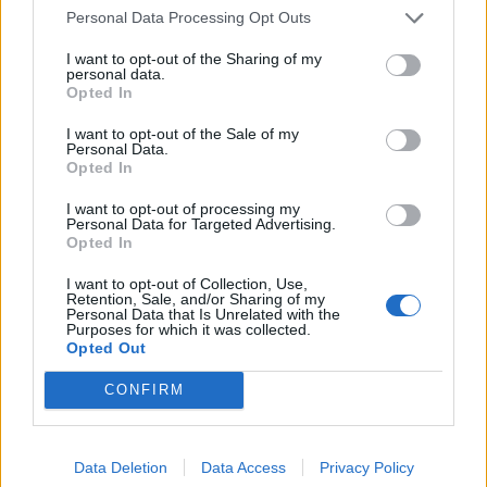
szolgáltatók közül elsőként indította el...
Personal Data Processing Opt Outs
I want to opt-out of the Sharing of my
personal data.
KEDVES OLVASÓNK!
Opted In
A keresett cikk a portfolio.hu hírarchívumához
I want to opt-out of the Sale of my
tartozik, melynek olvasása előfizetéses
Personal Data.
Opted In
regisztrációhoz kötött.
I want to opt-out of processing my
Az előfizetés a következőket tartalmazza:
Personal Data for Targeted Advertising.
Portfolio.hu teljes cikkarchívum
Opted In
Kötéslisták: BÉT elmúlt 2 év napon belüli
I want to opt-out of Collection, Use,
kötéslistái
Retention, Sale, and/or Sharing of my
Personal Data that Is Unrelated with the
Purposes for which it was collected.
Opted Out
Előfizetés
CONFIRM
MÁR ELŐFIZETŐNK VAGY?
BEJELENTKEZÉS
Data Deletion
Data Access
Privacy Policy