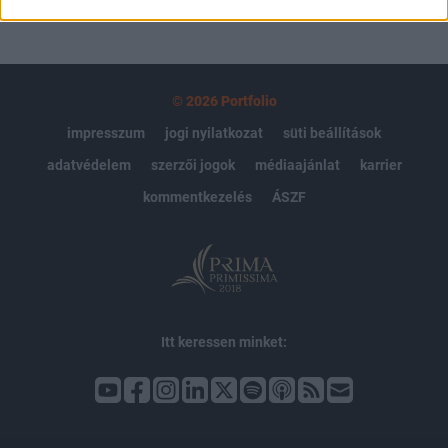
© 2026 Portfolio
impresszum
jogi nyilatkozat
süti beállítások
adatvédelem
szerzői jogok
médiaajánlat
karrier
kommentkezelés
ÁSZF
Itt keressen minket: