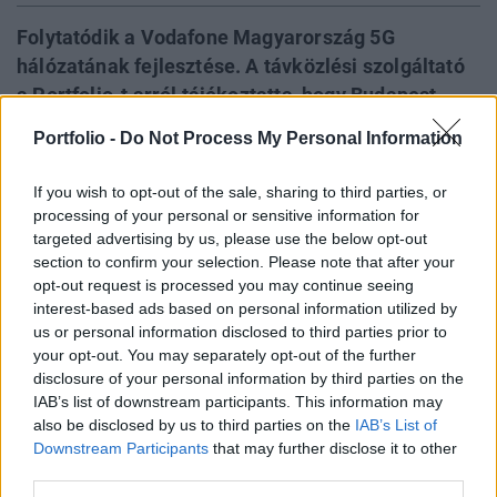
Folytatódik a Vodafone Magyarország 5G
hálózatának fejlesztése. A távközlési szolgáltató
a Portfolio-t arról tájékoztatta, hogy Budapest,
Zalaegerszeg és Siófok után Székesfehérvár
Portfolio -
Do Not Process My Personal Information
belvárosában indítja el kereskedelmi 5G
szolgáltatását 2 bázisállomással. A most
If you wish to opt-out of the sale, sharing to third parties, or
bejelentett fejlesztéssel a lakosság mellett a
processing of your personal or sensitive information for
székesfehérvári vállalkozások is
targeted advertising by us, please use the below opt-out
section to confirm your selection. Please note that after your
megtapasztalhatják az újgenerációs mobilhálózat
opt-out request is processed you may continue seeing
képességeit.
interest-based ads based on personal information utilized by
us or personal information disclosed to third parties prior to
A Vodafone hétfői bejelentése szerint december 14-től
your opt-out. You may separately opt-out of the further
Székesfehérváron is elérhetővé válik a szolgáltató
disclosure of your personal information by third parties on the
kereskedelmi 5G szolgáltatása. A székesfehérvári 5G
IAB’s list of downstream participants. This information may
szolgáltatás 2 bázisállomás felkapcsolásával indul el a
also be disclosed by us to third parties on the
IAB’s List of
Downstream Participants
that may further disclose it to other
Fejér megyei megyeszékhely belvárosában. A közlemény
third parties.
emlékeztet: a Vodafone Magyarország 2019-ben a hazai