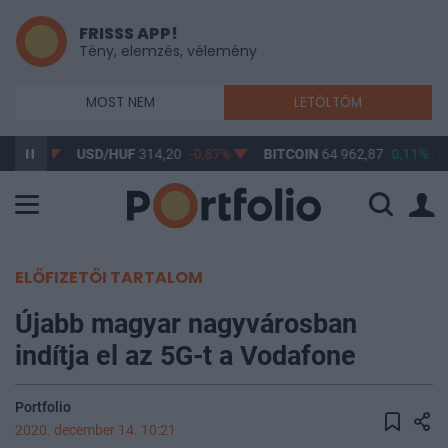
FRISSS APP!
Tény, elemzés, vélemény
MOST NEM
LETÖLTÖM
-0,61%
USD/HUF
314,20
-0,87%
BITCOIN
64 962,87
0,11%
ELŐFIZETŐI TARTALOM
Újabb magyar nagyvárosban
indítja el az 5G-t a Vodafone
Portfolio
2020. december 14. 10:21