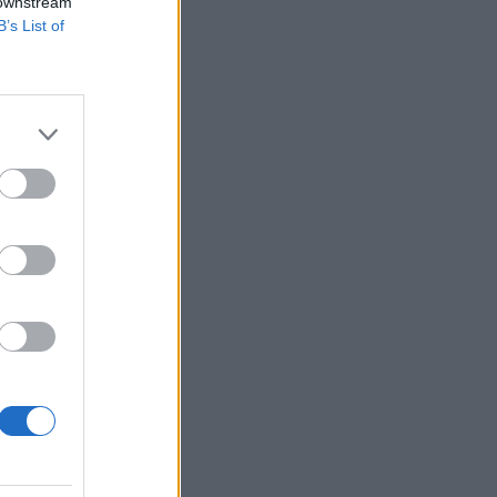
 downstream
B’s List of
hol a piac vezető
eddig tarthat az AI-
-, nyersanyag- és
izetéses