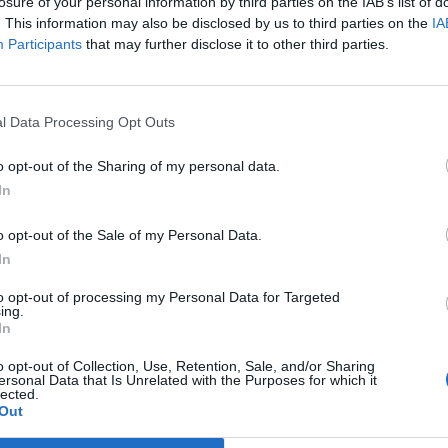
t.
losure of your personal information by third parties on the IAB’s list of
. This information may also be disclosed by us to third parties on the
IA
t Day 2026Október 21-én jön a Portfolio Investment Day 2026, a
Participants
that may further disclose it to other third parties.
k a választ a befektetőket leginkább foglalkoztató kérdésekre. M
 következő évek nyertesei, mire számíthatunk a részvény-, kötvény
ogyan érdemes portfóliót építeni egy gyorsan változó...
l Data Processing Opt Outs
o opt-out of the Sharing of my personal data.
ASÓNK!
In
a portfolio.hu hírarchívumához tartozik, melynek olvasása előf
o opt-out of the Sale of my Personal Data.
ötött.
In
övetkezőket tartalmazza:
to opt-out of processing my Personal Data for Targeted
 teljes cikkarchívum
ing.
 BÉT elmúlt 2 év napon belüli
In
o opt-out of Collection, Use, Retention, Sale, and/or Sharing
ersonal Data that Is Unrelated with the Purposes for which it
lected.
Előfizetés
Out