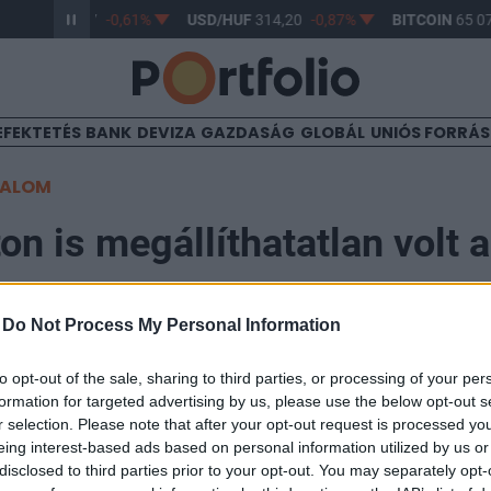
R/HUF
363,17
-0,61%
USD/HUF
314,20
-0,87%
BITCOIN
65 07
EFEKTETÉS
BANK
DEVIZA
GAZDASÁG
GLOBÁL
UNIÓS FORRÁ
TALOM
n is megállíthatatlan volt a
ma
-
Do Not Process My Personal Information
to opt-out of the sale, sharing to third parties, or processing of your per
formation for targeted advertising by us, please use the below opt-out s
r selection. Please note that after your opt-out request is processed y
t a bitcoin, a kriptodeviza árfolyama most először lépt
eing interest-based ads based on personal information utilized by us or
bb befektető fogad arra, hogy a bitcoin a mainstream f
disclosed to third parties prior to your opt-out. You may separately opt-