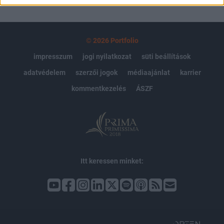
© 2026 Portfolio
impresszum
jogi nyilatkozat
süti beállítások
adatvédelem
szerzői jogok
médiaajánlat
karrier
kommentkezelés
ÁSZF
Itt keressen minket: