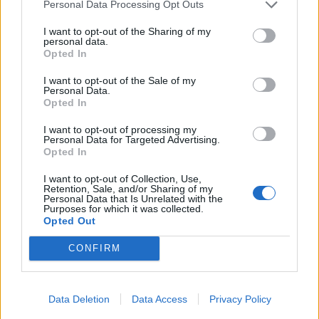
Personal Data Processing Opt Outs
I want to opt-out of the Sharing of my
KEDVES OLVASÓNK!
personal data.
Opted In
A keresett cikk a portfolio.hu hírarchívumához
tartozik, melynek olvasása előfizetéses
I want to opt-out of the Sale of my
Personal Data.
regisztrációhoz kötött.
Opted In
Az előfizetés a következőket tartalmazza:
I want to opt-out of processing my
Personal Data for Targeted Advertising.
Portfolio.hu teljes cikkarchívum
Opted In
Kötéslisták: BÉT elmúlt 2 év napon belüli
kötéslistái
I want to opt-out of Collection, Use,
Retention, Sale, and/or Sharing of my
Personal Data that Is Unrelated with the
Purposes for which it was collected.
Előfizetés
Opted Out
CONFIRM
MÁR ELŐFIZETŐNK VAGY?
BEJELENTKEZÉS
Data Deletion
Data Access
Privacy Policy