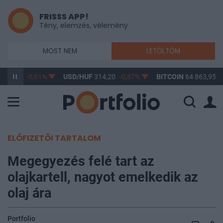
FRISSS APP!
Tény, elemzés, vélemény
MOST NEM
LETÖLTÖM
363,17
-0,61%
USD/HUF
314,20
-0,87%
BITCOIN
64 863,95
-
ELŐFIZETŐI TARTALOM
Megegyezés felé tart az
olajkartell, nagyot emelkedik az
olaj ára
Portfolio