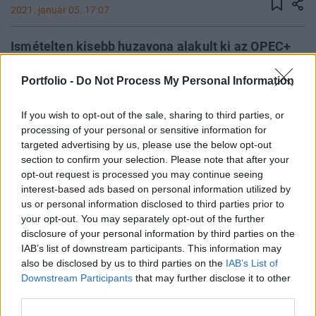
2021. január 05. 17:07
Ismételten kisebb huzavona alakult ki az OPEC+
havi találkozóján, tegnap még nem tudtak
Portfolio -
Do Not Process My Personal Information
megegyezni a tagországok egymással a februári
kitermelésnöveléssel kapcsolatban, de egyes
If you wish to opt-out of the sale, sharing to third parties, or
források szerint már közel járhat a megállapodás,
processing of your personal or sensitive information for
hogy februártól ne növeljék ismét az
targeted advertising by us, please use the below opt-out
olajkitermelést a tagországok újabb napi 500 ezer
section to confirm your selection. Please note that after your
hordóval.
opt-out request is processed you may continue seeing
interest-based ads based on personal information utilized by
us or personal information disclosed to third parties prior to
Az is segíti a mostani emelkedést, hogy Irán lefoglalt egy
your opt-out. You may separately opt-out of the further
dél-koreai tankerhajót és folytatta az urándúsítási
disclosure of your personal information by third parties on the
programját is, ami azt jelenti, hogy a vele szembeni
IAB’s list of downstream participants. This information may
szankciók is maradhatnak a helyükön még egy ideig.
also be disclosed by us to third parties on the
IAB’s List of
Korábban még amiatt aggódtak a befektetők, hogy Joe
Downstream Participants
that may further disclose it to other
Biden esetleg enyhébb hangnemet üthet meg az országgal,
third parties.
és a szankciók feloldását követően nőhetne Irán...