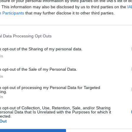
tt el az M1 aktuális csatorna csütörtök délutáni Hírad
losure of your personal information by third parties on the IAB’s list of
. This information may also be disclosed by us to third parties on the
IA
fővárosi fenntartású Pesti úti idősotthonba is megérkeztek a va
Participants
that may further disclose it to other third parties.
- emlékeztettek - tavasszal az egyik legnagyobb gócpontnak sz
ínről elmondta: az intézményben 479-en kapják meg az oltást cs
Kormányhivatalt vezető kormánymegbízott ugyanott arra...
l Data Processing Opt Outs
o opt-out of the Sharing of my personal data.
ASÓNK!
In
a portfolio.hu hírarchívumához tartozik, melynek olvasása előf
o opt-out of the Sale of my Personal Data.
ötött.
In
övetkezőket tartalmazza:
to opt-out of processing my Personal Data for Targeted
 teljes cikkarchívum
ing.
 BÉT elmúlt 2 év napon belüli
In
o opt-out of Collection, Use, Retention, Sale, and/or Sharing
ersonal Data that Is Unrelated with the Purposes for which it
lected.
Előfizetés
Out