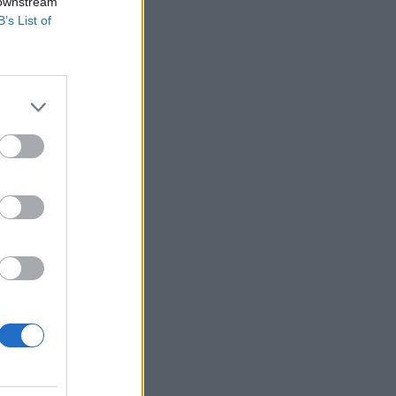
ójában.
 downstream
B’s List of
kcinák. Abba az
ámított. Az M1
ütörtökön. Sára
izetéses