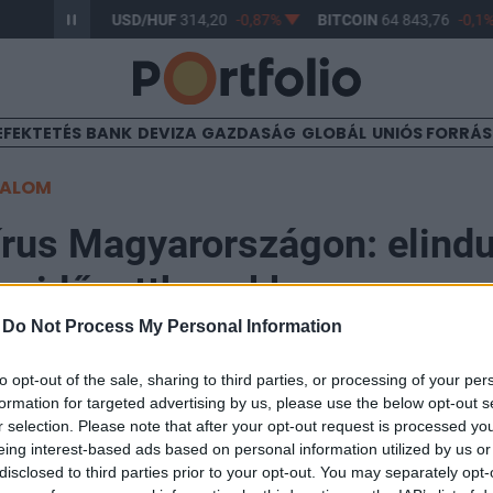
17
-0,61%
USD/HUF
314,20
-0,87%
BITCOIN
64 843,76
-0,1%
EFEKTETÉS
BANK
DEVIZA
GAZDASÁG
GLOBÁL
UNIÓS FORRÁ
TALOM
rus Magyarországon: elindu
az idősotthonokban
-
Do Not Process My Personal Information
to opt-out of the sale, sharing to third parties, or processing of your per
formation for targeted advertising by us, please use the below opt-out s
r selection. Please note that after your opt-out request is processed y
an is elkezdődött a koronavírus elleni védőoltások be
eing interest-based ads based on personal information utilized by us or
legnagyobb létszámú bentlakásos intézményében kapj
disclosed to third parties prior to your opt-out. You may separately opt-