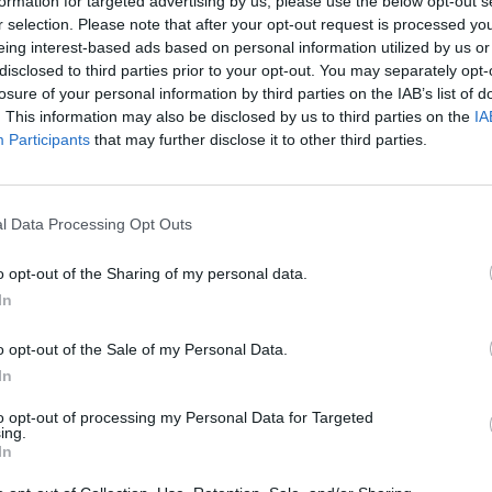
formation for targeted advertising by us, please use the below opt-out s
r selection. Please note that after your opt-out request is processed y
eing interest-based ads based on personal information utilized by us or
disclosed to third parties prior to your opt-out. You may separately opt-
losure of your personal information by third parties on the IAB’s list of
múlt héten jelezte a Huawei beszállítóinak, hogy me
. This information may also be disclosed by us to third parties on the
IA
nszüket a kínai nagyvállalat számára, és több tucatnyi
Participants
that may further disclose it to other third parties.
lyan vállalatoktól, akik beszállítóvá szeretnének válni 
 hivatkozva a Reuters.
l Data Processing Opt Outs
hanem az utolsó Huawei elleni fellépése Donald Trumpnak, aki j
ta Joe Bidennek. Trump elnöksége alatt folyamatosan gyengíten
o opt-out of the Sharing of my personal data.
riáscég pozícióját, nemzetbiztonsági okokra hivatkozva. Dona
In
ó heteiben, hogy egy kifejezetten rossz Kína-Amerika...
o opt-out of the Sale of my Personal Data.
In
ASÓNK!
to opt-out of processing my Personal Data for Targeted
a portfolio.hu hírarchívumához tartozik, melynek olvasása előf
ing.
ötött.
In
övetkezőket tartalmazza: