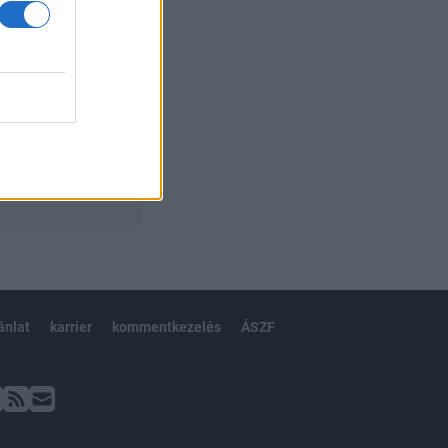
ánlat
karrier
kommentkezelés
ÁSZF