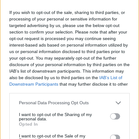
ismertetve.
If you wish to opt-out of the sale, sharing to third parties, or
A múlt év végén 546,3 ezer céget tartottak számon
processing of your personal or sensitive information for
Magyarországon, míg 2019-ben még 552,5 ezret. A tavaly
targeted advertising by us, please use the below opt-out
bejegyzett több mint 28,9 ezer cég csupán 62-vel kevesebb,
section to confirm your selection. Please note that after your
mint az egy évvel korábban útjára indított vállalkozások
opt-out request is processed you may continue seeing
száma, míg a megszűnések 30,2 ezres múlt évi száma
interest-based ads based on personal information utilized by
4949-cel el is maradt a 2019-es adattól. Négy-öt éve még
us or personal information disclosed to third parties prior to
your opt-out. You may separately opt-out of the further
20-25 ezerrel több cég húzta le a rolót...
disclosure of your personal information by third parties on the
IAB’s list of downstream participants. This information may
also be disclosed by us to third parties on the
IAB’s List of
KEDVES OLVASÓNK!
Downstream Participants
that may further disclose it to other
A keresett cikk a portfolio.hu hírarchívumához
third parties.
tartozik, melynek olvasása előfizetéses
Personal Data Processing Opt Outs
regisztrációhoz kötött.
I want to opt-out of the Sharing of my
Az előfizetés a következőket tartalmazza:
personal data.
Opted In
Portfolio.hu teljes cikkarchívum
Kötéslisták: BÉT elmúlt 2 év napon belüli
I want to opt-out of the Sale of my