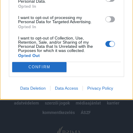
kötéslistái
Personal Data.
Opted In
Előfizetés
I want to opt-out of processing my
Personal Data for Targeted Advertising.
Opted In
MÁR ELŐFIZETŐNK VAGY?
BEJELENTKEZÉS
I want to opt-out of Collection, Use,
Retention, Sale, and/or Sharing of my
Personal Data that Is Unrelated with the
Purposes for which it was collected.
Opted Out
CONFIRM
© 2026 Portfolio
Data Deletion
Data Access
Privacy Policy
impresszum
jogi nyilatkozat
süti beállítások
adatvédelem
szerzői jogok
médiaajánlat
karrier
kommentkezelés
ÁSZF