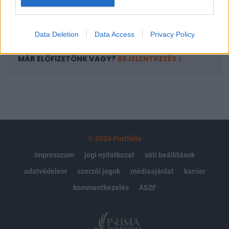
Előfizetés
Data Deletion
Data Access
Privacy Policy
MÁR ELŐFIZETŐNK VAGY?
BEJELENTKEZÉS
© 2026 Portfolio
impresszum
jogi nyilatkozat
süti beállítások
adatvédelem
szerzői jogok
médiaajánlat
karrier
kommentkezelés
ÁSZF