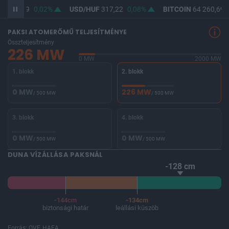
F
365,49
0,02%
USD/HUF
317,22
0,08%
BITCOIN
64 260,69
PAKSI ATOMERŐMŰ TELJESÍTMÉNYE
Összteljesítmény
226 MW
0 MW
2000 MW
1. blokk
2. blokk
0 MW
226 MW
/ 500 MW
/ 500 MW
3. blokk
4. blokk
0 MW
0 MW
/ 500 MW
/ 500 MW
DUNA VÍZÁLLÁSA PAKSNÁL
-128 cm
-144cm
-134cm
biztonsági határ
leállási küszöb
Forrás: OVF, HAEA