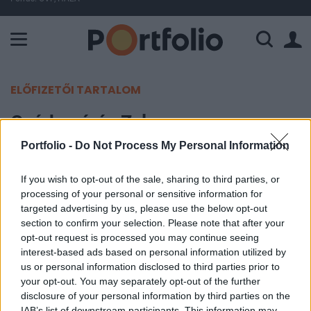
A Paksi Atomerőmű összteljesítménye 226 MW. A Duna vízállá
ELŐFIZETŐI TARTALOM
Gyárbezárás Zalaegerszegen,
gyárfejlesztés Veszprémben
Portfolio -
Do Not Process My Personal Information
If you wish to opt-out of the sale, sharing to third parties, or
MTI
processing of your personal or sensitive information for
2021. január 20. 17:58
targeted advertising by us, please use the below opt-out
section to confirm your selection. Please note that after your
Átszervezi tevékenységét a Savencia Fromage &
opt-out request is processed you may continue seeing
Dairy Hungary Zrt. - a korábbi Pannontej -, amely
interest-based ads based on personal information utilized by
us or personal information disclosed to third parties prior to
bezárja zalaegerszegi sajtüzemét, illetve tovább
your opt-out. You may separately opt-out of the further
fejleszti veszprémi gyáregységét - közölte a
disclosure of your personal information by third parties on the
társaság szerdán az MTI-vel.
IAB’s list of downstream participants. This information may