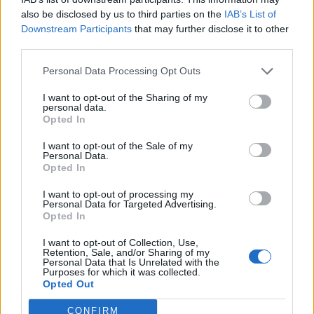
also be disclosed by us to third parties on the
IAB’s List of
Future of Finance 2026Szeptember 23-án lesz a Portfolio
Downstream Participants
that may further disclose it to other
Future of Finance 2026 konferenciája, amelyen feltárul a
third parties.
pénzügyek jövője, érdemes eljönni.Információ és
Personal Data Processing Opt Outs
jelentkezésAz üzletvitel folytonossága, valamint az ellátási
lánc biztonsága és fenntarthatósága érdekében döntött a
I want to opt-out of the Sharing of my
francia tulajdonú társaság magyarországi
personal data.
Opted In
tevékenységének átszervezéséről, így a vállalat...
I want to opt-out of the Sale of my
Personal Data.
Opted In
KEDVES OLVASÓNK!
I want to opt-out of processing my
A keresett cikk a portfolio.hu hírarchívumához
Personal Data for Targeted Advertising.
tartozik, melynek olvasása előfizetéses
Opted In
regisztrációhoz kötött.
I want to opt-out of Collection, Use,
Retention, Sale, and/or Sharing of my
Az előfizetés a következőket tartalmazza:
Personal Data that Is Unrelated with the
Purposes for which it was collected.
Portfolio.hu teljes cikkarchívum
Opted Out
Kötéslisták: BÉT elmúlt 2 év napon belüli
kötéslistái
CONFIRM