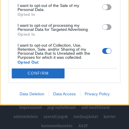
Portfolio.hu teljes cikkarchívum
I want to opt-out of the Sale of my
Personal Data.
Kötéslisták: BÉT elmúlt 2 év napon belüli
Opted In
kötéslistái
I want to opt-out of processing my
Personal Data for Targeted Advertising.
Előfizetés
Opted In
I want to opt-out of Collection, Use,
Retention, Sale, and/or Sharing of my
MÁR ELŐFIZETŐNK VAGY?
BEJELENTKEZÉS
Personal Data that Is Unrelated with the
Purposes for which it was collected.
Opted Out
CONFIRM
Data Deletion
Data Access
Privacy Policy
© 2026 Portfolio
impresszum
jogi nyilatkozat
süti beállítások
adatvédelem
szerzői jogok
médiaajánlat
karrier
kommentkezelés
ÁSZF