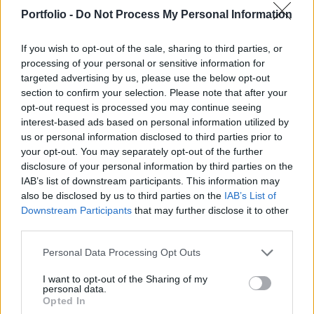
dollármilliárdokat kerestek az elmúlt hetek őrült
Portfolio -
Do Not Process My Personal Information
árfolyam-emelkedésével, de a cég
vezérigazgatója sem járt rosszul.
If you wish to opt-out of the sale, sharing to third parties, or
processing of your personal or sensitive information for
Portfolio Investment Day 2026Október 21-én jön a Portfolio
targeted advertising by us, please use the below opt-out
Investment Day 2026, ahol a piac vezető szakértőivel
section to confirm your selection. Please note that after your
keressük a választ a befektetőket leginkább foglalkoztató
opt-out request is processed you may continue seeing
interest-based ads based on personal information utilized by
kérdésekre. Meddig tarthat az AI-rali, kik lehetnek a
us or personal information disclosed to third parties prior to
következő évek nyertesei, mire számíthatunk a részvény-,
your opt-out. You may separately opt-out of the further
kötvény-, nyersanyag- és kriptopiacokon, és hogyan
disclosure of your personal information by third parties on the
érdemes portfóliót építeni egy gyorsan változó...
IAB’s list of downstream participants. This information may
also be disclosed by us to third parties on the
IAB’s List of
Downstream Participants
that may further disclose it to other
KEDVES OLVASÓNK!
third parties.
A keresett cikk a portfolio.hu hírarchívumához
Personal Data Processing Opt Outs
tartozik, melynek olvasása előfizetéses
regisztrációhoz kötött.
I want to opt-out of the Sharing of my
personal data.
Opted In
Az előfizetés a következőket tartalmazza: