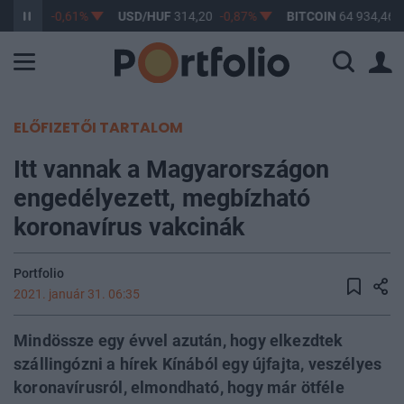
363,17
-0,61%
USD/HUF
314,20
-0,87%
BITCOIN
64 934,46
ELŐFIZETŐI TARTALOM
Itt vannak a Magyarországon
engedélyezett, megbízható
koronavírus vakcinák
Portfolio
2021. január 31. 06:35
Mindössze egy évvel azután, hogy elkezdtek
szállingózni a hírek Kínából egy újfajta, veszélyes
koronavírusról, elmondható, hogy már ötféle