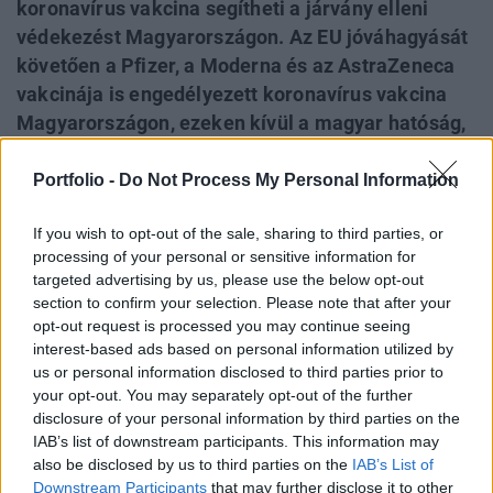
koronavírus vakcina segítheti a járvány elleni
védekezést Magyarországon. Az EU jóváhagyását
követően a Pfizer, a Moderna és az AstraZeneca
vakcinája is engedélyezett koronavírus vakcina
Magyarországon, ezeken kívül a magyar hatóság,
az OGYÉI a megbízható koronavírus vakcinák közé
sorolta még az orosz Szputnyik V és a kínai
Portfolio -
Do Not Process My Personal Information
Sinopharm vakcináját is az engedélyezésével, ami
If you wish to opt-out of the sale, sharing to third parties, or
azonban eltért a többi oltóanyag
processing of your personal or sensitive information for
engedélyezésének folyamatától. Összefoglaltuk,
targeted advertising by us, please use the below opt-out
hogy miért fontos az engedélyezés, hogyan zajlik
section to confirm your selection. Please note that after your
a folyamat, melyek most az engedélyezett
opt-out request is processed you may continue seeing
interest-based ads based on personal information utilized by
vakcinák Magyarországon és hogy mit érdemes
us or personal information disclosed to third parties prior to
tudni róluk.
your opt-out. You may separately opt-out of the further
disclosure of your personal information by third parties on the
A koronavírus-járvány tavaszi kitörésekor szinte azonnal
IAB’s list of downstream participants. This information may
beindult az orvostudomány, elkezdték felpörgetni azokat a
also be disclosed by us to third parties on the
IAB’s List of
kutatásokat, melyek a vírus elleni oltás kifejlesztését
Downstream Participants
that may further disclose it to other