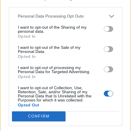
szolgálták. Általánosságban az a vélekedés, hogy egy
third parties.
hatékony és biztonságos vakcina kifejlesztése 10 évbe
Personal Data Processing Opt Outs
telik. Az, hogy a koronavírus genetikai kódjának januári
megismerését követően 10 hónappal...
I want to opt-out of the Sharing of my
personal data.
Opted In
KEDVES OLVASÓNK!
I want to opt-out of the Sale of my
Personal Data.
A keresett cikk a portfolio.hu hírarchívumához
Opted In
tartozik, melynek olvasása előfizetéses
I want to opt-out of processing my
regisztrációhoz kötött.
Personal Data for Targeted Advertising.
Opted In
Az előfizetés a következőket tartalmazza:
Portfolio.hu teljes cikkarchívum
I want to opt-out of Collection, Use,
Retention, Sale, and/or Sharing of my
Kötéslisták: BÉT elmúlt 2 év napon belüli
Personal Data that Is Unrelated with the
Purposes for which it was collected.
kötéslistái
Opted Out
CONFIRM
Előfizetés