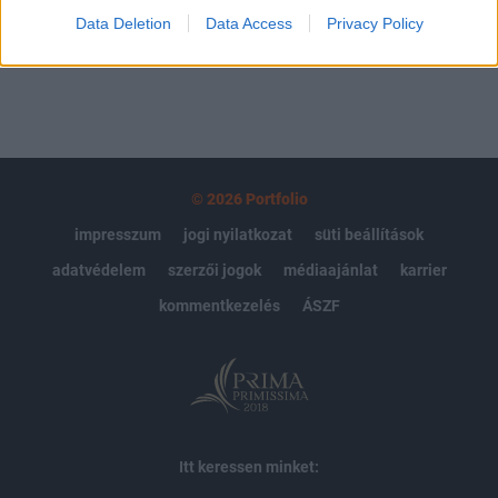
Data Deletion
Data Access
Privacy Policy
MÁR ELŐFIZETŐNK VAGY?
BEJELENTKEZÉS
© 2026 Portfolio
impresszum
jogi nyilatkozat
süti beállítások
adatvédelem
szerzői jogok
médiaajánlat
karrier
kommentkezelés
ÁSZF
Itt keressen minket: