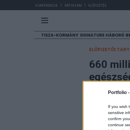
|
|
EUR
KONFERENCIA
ÁRFOLYAM
ELŐFIZETÉS
TISZA-KORMÁNY
SIGNATURE
HÁBORÚ
B
ELŐFIZETŐI TAR
660 mill
egészség
kartell
Portfolio 
Portfolio
If you wish 
sensitive in
2021. március 03. 15:
confirm you
continue se
A Gazdasági Vers