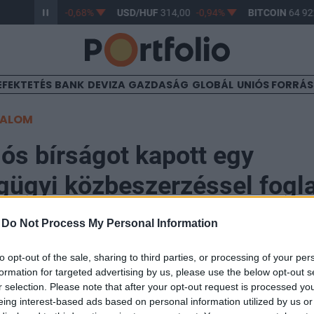
/HUF
362,92
-0,68%
USD/HUF
314,00
-0,94%
BITCOIN
64 922
EFEKTETÉS
BANK
DEVIZA
GAZDASÁG
GLOBÁL
UNIÓS FORRÁ
TALOM
iós bírságot kapott egy
ügyi közbeszerzéssel fogl
-
Do Not Process My Personal Information
to opt-out of the sale, sharing to third parties, or processing of your per
formation for targeted advertising by us, please use the below opt-out s
34
r selection. Please note that after your opt-out request is processed y
eing interest-based ads based on personal information utilized by us or
enyhivatal összesen mintegy 660 milliós bírságot sza