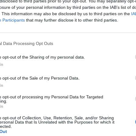
disclosed to third parties prior to your opt-out. You may separately opt-
melyek különleges orvostechnikai eszközökre kiírt
losure of your personal information by third parties on the IAB’s list of
ítási tendereket osztottak fel egymás között.
. This information may also be disclosed by us to third parties on the
IA
Participants
that may further disclose it to other third parties.
tóság vizsgálata megállapította, hogy a Medtronic Kft., az Unico
tő módon felosztotta egymás között az Országos Egészségbiztos
özök beszerzésére kiírt (illetve kiírni tervezett) 2014-es, illetv
l Data Processing Opt Outs
eszerzési tendereit. A neuromoduláció azon orvosi eszközök...
o opt-out of the Sharing of my personal data.
In
ASÓNK!
o opt-out of the Sale of my Personal Data.
a portfolio.hu hírarchívumához tartozik, melynek olvasása előf
In
ötött.
to opt-out of processing my Personal Data for Targeted
övetkezőket tartalmazza:
ing.
 teljes cikkarchívum
In
 BÉT elmúlt 2 év napon belüli
o opt-out of Collection, Use, Retention, Sale, and/or Sharing
ersonal Data that Is Unrelated with the Purposes for which it
lected.
Out
Előfizetés