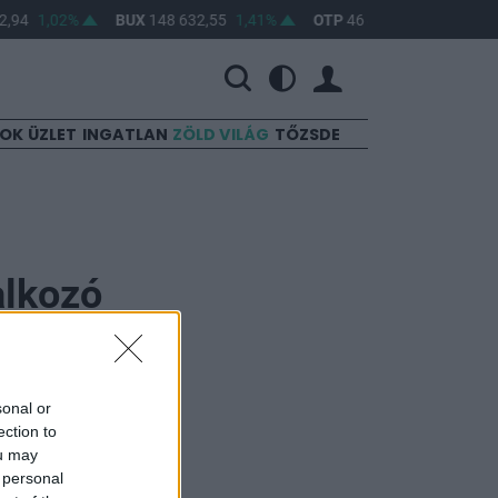
,94
1,02%
BUX
148 632,55
1,41%
OTP
46 890
2,16%
MO
SOK
ÜZLET
INGATLAN
ZÖLD VILÁG
TŐZSDE
alkozó
sonal or
ection to
ou may
 personal
bott ki három