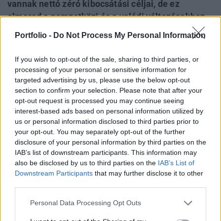
vannak nettó zéró kibocsátási céljai, de ez
elmarad a nemzetközi és a valódi változásokhoz
szükséges szinttől - derült ki a Magyarországi
Portfolio -
Do Not Process My Personal Information
Üzleti Tanács a Fenntartható Fejlődésért (BCSDH)
által, a Deloitte szakmai segítségével végzett
If you wish to opt-out of the sale, sharing to third parties, or
Towards Net Zero kutatásból.
processing of your personal or sensitive information for
targeted advertising by us, please use the below opt-out
Korunk nagy feladata a nettó zéró kibocsátás elérése, az
section to confirm your selection. Please note that after your
opt-out request is processed you may continue seeing
ehhez szükséges lépések megalapozásához adhat
interest-based ads based on personal information utilized by
támpontot az a kutatás, amit a BCSDH és a Brit
us or personal information disclosed to third parties prior to
nagykövetség közös szervezésében tartott Net Zero
your opt-out. You may separately opt-out of the further
Ambitions Fórumon mutattak be. Közel 60 vállalat vett
disclosure of your personal information by third parties on the
részt a felmérésben, akik közül 9 már 2030-ra teljes
IAB’s list of downstream participants. This information may
karbonsemlegességre törekszik. A legtöbben a hulladék
also be disclosed by us to third parties on the
IAB’s List of
csökkentését...
Downstream Participants
that may further disclose it to other
third parties.
KEDVES OLVASÓNK!
Personal Data Processing Opt Outs