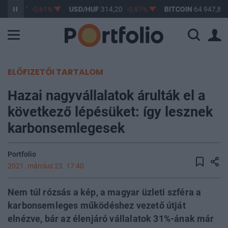
F
363,17
-0,61%
USD/HUF
314,20
-0,87%
BITCOIN
64 947,85
ELŐFIZETŐI TARTALOM
Hazai nagyvállalatok árulták el a
következő lépésüket: így lesznek
karbonsemlegesek
Portfolio
2021. március 23. 17:40
Nem túl rózsás a kép, a magyar üzleti szféra a
karbonsemleges működéshez vezető útját
elnézve, bár az élenjáró vállalatok 31%-ának már