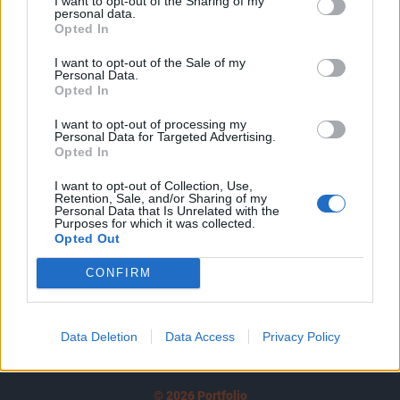
I want to opt-out of the Sharing of my
A keresett cikk a portfolio.hu hírarchívumához
personal data.
tartozik, melynek olvasása előfizetéses
Opted In
regisztrációhoz kötött.
I want to opt-out of the Sale of my
Personal Data.
Az előfizetés a következőket tartalmazza:
Opted In
Portfolio.hu teljes cikkarchívum
Kötéslisták: BÉT elmúlt 2 év napon belüli
I want to opt-out of processing my
Personal Data for Targeted Advertising.
kötéslistái
Opted In
I want to opt-out of Collection, Use,
Előfizetés
Retention, Sale, and/or Sharing of my
Personal Data that Is Unrelated with the
Purposes for which it was collected.
Opted Out
MÁR ELŐFIZETŐNK VAGY?
BEJELENTKEZÉS
CONFIRM
Data Deletion
Data Access
Privacy Policy
© 2026 Portfolio