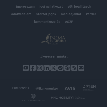
impresszum
jogi nyilatkozat
süti beállítások
adatvédelem
szerzői jogok
médiaajánlat
karrier
kommentkezelés
ÁSZF
Itt keressen minket:
Partnereink