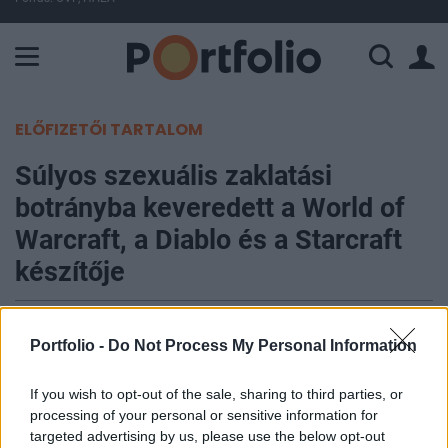
A Paksi Atomerőmű összteljesítménye 226 MW. A Duna vízállá
ELŐFIZETŐI TARTALOM
Súlyos szexuális zaklatási
botrányba keveredett a World of
Warcraft, a Diablo és a Starcraft
készítője
Huszák Dániel
Portfolio -
Do Not Process My Personal Information
2021. július 28. 11:38
If you wish to opt-out of the sale, sharing to third parties, or
Súlyos szexuális diszkriminációs pert indított
processing of your personal or sensitive information for
Kalifornia munkavédelmi hivatala a világ egyik
targeted advertising by us, please use the below opt-out