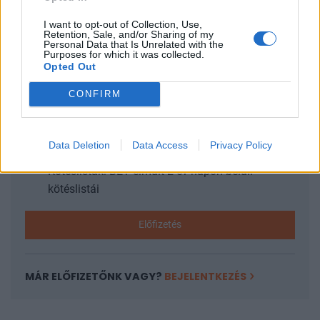
vállalatot, hogy a 80%-os túlsúlyban lévő férfi...
I want to opt-out of Collection, Use,
Retention, Sale, and/or Sharing of my
Personal Data that Is Unrelated with the
KEDVES OLVASÓNK!
Purposes for which it was collected.
Opted Out
A keresett cikk a portfolio.hu hírarchívumához
tartozik, melynek olvasása előfizetéses
CONFIRM
regisztrációhoz kötött.
Az előfizetés a következőket tartalmazza:
Data Deletion
Data Access
Privacy Policy
Portfolio.hu teljes cikkarchívum
Kötéslisták: BÉT elmúlt 2 év napon belüli
kötéslistái
Előfizetés
MÁR ELŐFIZETŐNK VAGY?
BEJELENTKEZÉS