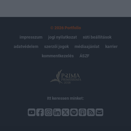
© 2026 Portfolio
impresszum
jogi nyilatkozat
süti beállítások
adatvédelem
szerzői jogok
médiaajánlat
karrier
kommentkezelés
ÁSZF
Itt keressen minket: