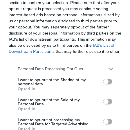
legismertebb és legnagyobb videójáték-gyártó
section to confirm your selection. Please note that after your
vállalata, az Activision Blizzard ellen. A cég
opt-out request is processed you may continue seeing
interest-based ads based on personal information utilized by
vezetése éveken át toxikus, a nőket kiközösítő és
us or personal information disclosed to third parties prior to
megalázó légkört tartott fenn, melynek
your opt-out. You may separately opt-out of the further
eredményeképpen egy szexuális abúzusban
disclosure of your personal information by third parties on the
részesült női alkalmazott kioltotta saját életét. A
IAB’s list of downstream participants. This information may
also be disclosed by us to third parties on the
IAB’s List of
nyilvánosságra került ügyre a menedzsment egy
Downstream Participants
that may further disclose it to other
olyan választ adott, amely csak olaj volt a tűzre; az
third parties.
alkalmazottak most tömeges munkahely-
elhagyásra készülnek és a befektetők szétverték
Personal Data Processing Opt Outs
a vállalat részvényeit.
I want to opt-out of the Sharing of my
personal data.
Súlyos diszkriminációs per indult az Activision Blizzard
Opted In
ellen A múlt héten váratlanul pert indított a kaliforniai
I want to opt-out of the Sale of my
munkaerő-érdekvédelmi hivatal, a California Department of
Personal Data.
Opted In
Fair Employment and Housing (DFEH) a világ egyik
legismertebb és legnagyobb videójáték-gyártója, az
I want to opt-out of processing my
Activision Blizzard ellen. A hivatal azzal vádolta meg a
Personal Data for Targeted Advertising.
Opted In