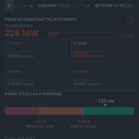
F
364,62
0,8%
USD/HUF
316,41
1,07%
BITCOIN
64 482,24
-0
PAKSI ATOMERŐMŰ TELJESÍTMÉNYE
Összteljesítmény
226 MW
0 MW
2000 MW
1. blokk
2. blokk
0 MW
226 MW
/ 500 MW
/ 500 MW
3. blokk
4. blokk
0 MW
0 MW
/ 500 MW
/ 500 MW
DUNA VÍZÁLLÁSA PAKSNÁL
-129 cm
-144cm
-134cm
biztonsági határ
leállási küszöb
Forrás: OVF, HAEA