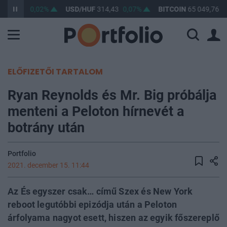
F
363,23
0,02%
USD/HUF
314,43
0,07%
BITCOIN
65 049,76
0
ELŐFIZETŐI TARTALOM
Ryan Reynolds és Mr. Big próbálja
menteni a Peloton hírnevét a
botrány után
Portfolio
2021. december 15. 11:44
Az És egyszer csak… című Szex és New York
reboot legutóbbi epizódja után a Peloton
árfolyama nagyot esett, hiszen az egyik főszereplő