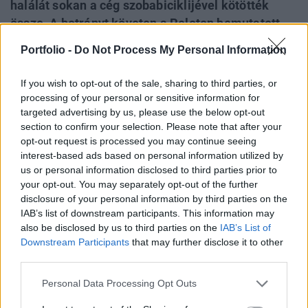
halálát sokan a cég szobabiciklijével kötötték
össze. A botrányt követen a Peloton bemutatott
egy új reklámfilmet Chris Noth (a sorozatban Mr.
Portfolio -
Do Not Process My Personal Information
Big) és Ryan Reynolds főszereplésével, hogy
javítson a cég hírnevén esett csorbán. Spoiler
If you wish to opt-out of the sale, sharing to third parties, or
alert! Aki még nem látta az új sorozatot, de
processing of your personal or sensitive information for
szeretné megnézni, az inkább ne olvasson tovább.
targeted advertising by us, please use the below opt-out
section to confirm your selection. Please note that after your
opt-out request is processed you may continue seeing
Portfolio Investment Day 2026Október 21-én jön a Portfolio
interest-based ads based on personal information utilized by
Investment Day 2026, ahol a piac vezető szakértőivel
us or personal information disclosed to third parties prior to
keressük a választ a befektetőket leginkább foglalkoztató
your opt-out. You may separately opt-out of the further
kérdésekre. Meddig tarthat az AI-rali, kik lehetnek a
disclosure of your personal information by third parties on the
következő évek nyertesei, mire számíthatunk a részvény-,
IAB’s list of downstream participants. This information may
kötvény-, nyersanyag- és kriptopiacokon, és hogyan
also be disclosed by us to third parties on the
IAB’s List of
érdemes portfóliót építeni egy gyorsan változó...
Downstream Participants
that may further disclose it to other
third parties.
Personal Data Processing Opt Outs
KEDVES OLVASÓNK!