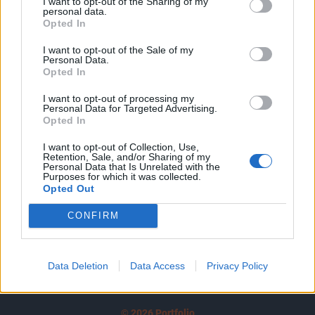
I want to opt-out of the Sharing of my
A keresett cikk a portfolio.hu hírarchívumához
personal data.
tartozik, melynek olvasása előfizetéses
Opted In
regisztrációhoz kötött.
I want to opt-out of the Sale of my
Personal Data.
Az előfizetés a következőket tartalmazza:
Opted In
Portfolio.hu teljes cikkarchívum
I want to opt-out of processing my
Kötéslisták: BÉT elmúlt 2 év napon belüli
Personal Data for Targeted Advertising.
kötéslistái
Opted In
I want to opt-out of Collection, Use,
Előfizetés
Retention, Sale, and/or Sharing of my
Personal Data that Is Unrelated with the
Purposes for which it was collected.
Opted Out
MÁR ELŐFIZETŐNK VAGY?
BEJELENTKEZÉS
CONFIRM
Data Deletion
Data Access
Privacy Policy
© 2026 Portfolio