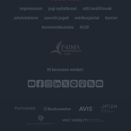
impresszum
jogi nyilatkozat
süti beállítások
adatvédelem
szerzői jogok
médiaajánlat
karrier
kommentkezelés
ÁSZF
Itt keressen minket:
Partnereink