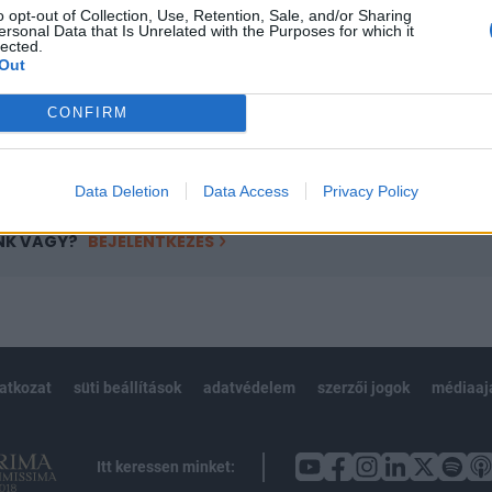
o opt-out of Collection, Use, Retention, Sale, and/or Sharing
övetkezőket tartalmazza:
ersonal Data that Is Unrelated with the Purposes for which it
lected.
 teljes cikkarchívum
Out
 BÉT elmúlt 2 év napon belüli
CONFIRM
Előfizetés
Data Deletion
Data Access
Privacy Policy
NK VAGY?
BEJELENTKEZÉS
latkozat
süti beállítások
adatvédelem
szerzői jogok
médiaaj
Itt keressen minket: