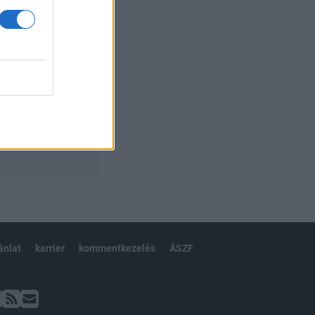
ánlat
karrier
kommentkezelés
ÁSZF