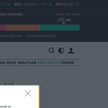
09%
BUX
147 865,5
0,89%
OTP
46 320
0,92%
MOL
4 714
LÁSA PAKSNÁL
Forrás: OVF, HAEA
-127 cm
m
biztonsági határ
-134cm
leállási küszöb
 a leállási küszöb -134 cm.
SOK
ÜZLET
INGATLAN
ZÖLD VILÁG
TŐZSDE
triában
sonal or