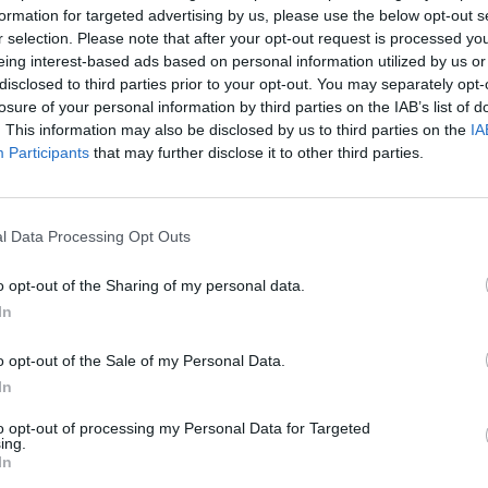
formation for targeted advertising by us, please use the below opt-out s
r selection. Please note that after your opt-out request is processed y
:08
eing interest-based ads based on personal information utilized by us or
disclosed to third parties prior to your opt-out. You may separately opt-
t bejelentette, hogy megvásárolja a durchblicker céget
losure of your personal information by third parties on the IAB’s list of
tlen ár-összehasonlító portálját. A cégcsoport tevéke
. This information may also be disclosed by us to third parties on the
IA
hország, Szlovákia és Litvánia mellett Ausztriára is k
Participants
that may further disclose it to other third parties.
leg az illetékes hatóságok szokásos jóváhagyására vár 
l Data Processing Opt Outs
erzését követően a Netrisk-csoport megszerzi a durchblicker r
g korábbi befektetőitől, valamint a két alapítótól, Reinhold Bau
o opt-out of the Sharing of my personal data.
en alapított durchblicker sikeres start-up vállalkozásból vált egy
In
áinak egyikévé. Jelenleg 28 féle ár-összehasonlítási...
o opt-out of the Sale of my Personal Data.
In
ASÓNK!
to opt-out of processing my Personal Data for Targeted
ing.
a portfolio.hu hírarchívumához tartozik, melynek olvasása előf
In
ötött.