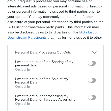
2021. december 19. 19:27
opt-out request is processed you may continue seeing
interest-based ads based on personal information utilized by
us or personal information disclosed to third parties prior to
A kockázati-tőke társaságok mintegy 30 milliárd
your opt-out. You may separately opt-out of the further
dollárt fektettek be a kriptopiaccal kapcsolatban
disclosure of your personal information by third parties on the
lévő cégekbe 2021-ben. Az Egyesült Államokban a
IAB’s list of downstream participants. This information may
also be disclosed by us to third parties on the
IAB’s List of
kriptóval core tevékenységként foglalkozó
Downstream Participants
that may further disclose it to other
cégekbe 7,2 milliárd dollár áramlott, ez több mint
third parties.
négyszerese az eddigi rekordév befektetéseinek –
írja a Bloomberg.
Personal Data Processing Opt Outs
I want to opt-out of the Sharing of my
Az említett 30 milliárd dollárnyi kockázatitőke-
personal data.
befektetésekbe a kriptopiachoz lazábban kapcsolódó
Opted In
befektetéseket is beleszámolták, mint például a Robinhood
I want to opt-out of the Sale of my
és a Revolut idei tőkebevonási körei. Ezek a társaságok
Personal Data.
nem kizárólag kriptóval foglalkoznak, de bevételeik egy
Opted In
része innen származik. Ugyanakkor a tisztán kriptóra épülő
I want to opt-out of processing my
cégek is hatalmas befektetéseket szereztek...
Personal Data for Targeted Advertising.
Opted In