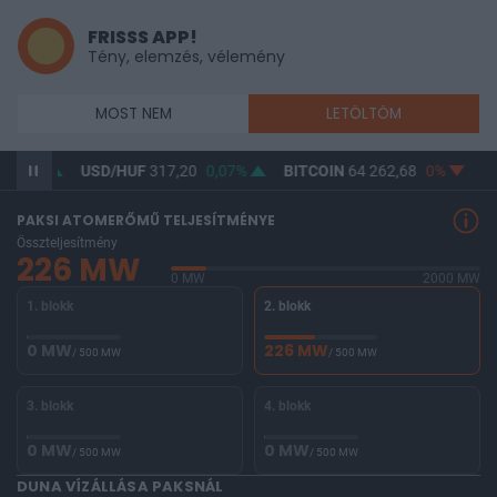
FRISSS APP!
Tény, elemzés, vélemény
MOST NEM
LETÖLTÖM
0,02%
USD/HUF
317,20
0,07%
BITCOIN
64 262,68
0%
BU
PAKSI ATOMERŐMŰ TELJESÍTMÉNYE
Összteljesítmény
226 MW
0 MW
2000 MW
1. blokk
2. blokk
0 MW
226 MW
/ 500 MW
/ 500 MW
3. blokk
4. blokk
0 MW
0 MW
/ 500 MW
/ 500 MW
DUNA VÍZÁLLÁSA PAKSNÁL