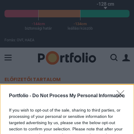
-128 cm
-144cm
-134cm
biztonsági határ
leállási küszöb
Forrás: OVF, HAEA
A Paksi Atomerőmű összteljesítménye 226 MW. A Duna vízállá
ELŐFIZETŐI TARTALOM
Brutális vagyont toltak bele a
Portfolio -
Do Not Process My Personal Information
kriptocégekbe a hozamra éhes
If you wish to opt-out of the sale, sharing to third parties, or
befektetők
processing of your personal or sensitive information for
targeted advertising by us, please use the below opt-out
Portfolio
section to confirm your selection. Please note that after your