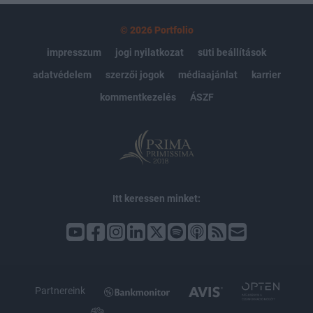
© 2026 Portfolio
impresszum
jogi nyilatkozat
süti beállítások
adatvédelem
szerzői jogok
médiaajánlat
karrier
kommentkezelés
ÁSZF
Itt keressen minket:
Partnereink