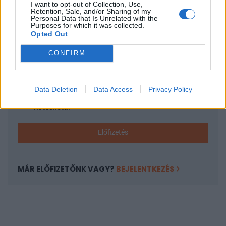
I want to opt-out of Collection, Use,
KEDVES OLVASÓNK!
Retention, Sale, and/or Sharing of my
Personal Data that Is Unrelated with the
A keresett cikk a portfolio.hu hírarchívumához
Purposes for which it was collected.
Opted Out
tartozik, melynek olvasása előfizetéses
regisztrációhoz kötött.
CONFIRM
Az előfizetés a következőket tartalmazza:
Portfolio.hu teljes cikkarchívum
Data Deletion
Data Access
Privacy Policy
Kötéslisták: BÉT elmúlt 2 év napon belüli
kötéslistái
Előfizetés
MÁR ELŐFIZETŐNK VAGY?
BEJELENTKEZÉS