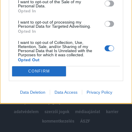
I want to opt-out of the Sale of my
Kötéslisták: BÉT elmúlt 2 év napon belüli
Personal Data.
kötéslistái
Opted In
I want to opt-out of processing my
Előfizetés
Personal Data for Targeted Advertising.
Opted In
I want to opt-out of Collection, Use,
MÁR ELŐFIZETŐNK VAGY?
BEJELENTKEZÉS
Retention, Sale, and/or Sharing of my
Personal Data that Is Unrelated with the
Purposes for which it was collected.
Opted Out
CONFIRM
Data Deletion
Data Access
Privacy Policy
© 2026 Portfolio
impresszum
jogi nyilatkozat
süti beállítások
adatvédelem
szerzői jogok
médiaajánlat
karrier
kommentkezelés
ÁSZF