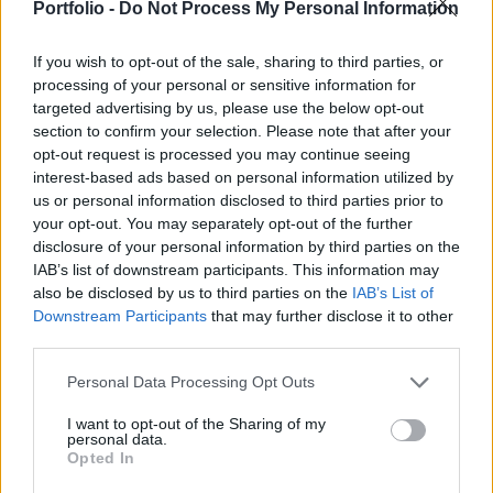
megviselik a befektetők kockázati étvágyat, ezért
Portfolio -
Do Not Process My Personal Information
nem igazán lehet már Mikulás-ralira számítani.
If you wish to opt-out of the sale, sharing to third parties, or
Portfolio Investment Day 2026Október 21-én jön a Portfolio
processing of your personal or sensitive information for
targeted advertising by us, please use the below opt-out
Investment Day 2026, ahol a piac vezető szakértőivel
section to confirm your selection. Please note that after your
keressük a választ a befektetőket leginkább foglalkoztató
opt-out request is processed you may continue seeing
kérdésekre. Meddig tarthat az AI-rali, kik lehetnek a
interest-based ads based on personal information utilized by
következő évek nyertesei, mire számíthatunk a részvény-,
us or personal information disclosed to third parties prior to
kötvény-, nyersanyag- és kriptopiacokon, és hogyan
your opt-out. You may separately opt-out of the further
érdemes portfóliót építeni egy gyorsan változó...
disclosure of your personal information by third parties on the
IAB’s list of downstream participants. This information may
also be disclosed by us to third parties on the
IAB’s List of
KEDVES OLVASÓNK!
Downstream Participants
that may further disclose it to other
third parties.
A keresett cikk a portfolio.hu hírarchívumához
tartozik, melynek olvasása előfizetéses
Personal Data Processing Opt Outs
regisztrációhoz kötött.
I want to opt-out of the Sharing of my
personal data.
Az előfizetés a következőket tartalmazza:
Opted In
Portfolio.hu teljes cikkarchívum