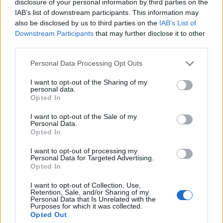
disclosure of your personal information by third parties on the
Masterplast végzett az élen a csütörtöki
IAB’s list of downstream participants. This information may
kereskedésben.
also be disclosed by us to third parties on the
IAB’s List of
Downstream Participants
that may further disclose it to other
Portfolio Investment Day 2026Október 21-én jön a Portfolio
third parties.
Investment Day 2026, ahol a piac vezető szakértőivel
Personal Data Processing Opt Outs
keressük a választ a befektetőket leginkább foglalkoztató
kérdésekre. Meddig tarthat az AI-rali, kik lehetnek a
I want to opt-out of the Sharing of my
personal data.
következő évek nyertesei, mire számíthatunk a részvény-,
Opted In
kötvény-, nyersanyag- és kriptopiacokon, és hogyan
érdemes portfóliót építeni egy gyorsan változó...
I want to opt-out of the Sale of my
Personal Data.
Opted In
KEDVES OLVASÓNK!
I want to opt-out of processing my
Personal Data for Targeted Advertising.
A keresett cikk a portfolio.hu hírarchívumához
Opted In
tartozik, melynek olvasása előfizetéses
I want to opt-out of Collection, Use,
regisztrációhoz kötött.
Retention, Sale, and/or Sharing of my
Personal Data that Is Unrelated with the
Purposes for which it was collected.
Az előfizetés a következőket tartalmazza:
Opted Out
Portfolio.hu teljes cikkarchívum