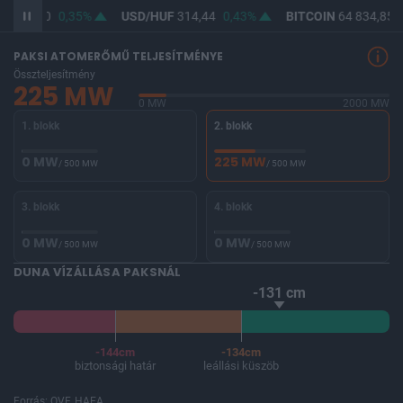
F
363,00
0,35%
USD/HUF
314,44
0,43%
BITCOIN
64 834,85
PAKSI ATOMERŐMŰ TELJESÍTMÉNYE
Összteljesítmény
225 MW
0 MW
2000 MW
1. blokk
2. blokk
0 MW
225 MW
/ 500 MW
/ 500 MW
3. blokk
4. blokk
0 MW
0 MW
/ 500 MW
/ 500 MW
DUNA VÍZÁLLÁSA PAKSNÁL
-131 cm
-144cm
-134cm
biztonsági határ
leállási küszöb
Forrás: OVF, HAEA