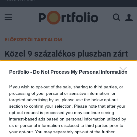
A Paksi Atomerőmű összteljesítménye 225 MW. A Duna vízállá
ELŐFIZETŐI TARTALOM
Közel 9 százalékos pluszban zárt
az OTP
Portfolio -
Do Not Process My Personal Information
Portfolio
2022. március 03. 17:16
If you wish to opt-out of the sale, sharing to third parties, or
processing of your personal or sensitive information for
targeted advertising by us, please use the below opt-out
Miközben az európai és az amerikai tőzsdéken
section to confirm your selection. Please note that after your
ismét elromlott a hangulat, a magyar piacon a nap
opt-out request is processed you may continue seeing
végéig kitartottak a pluszok, jelentős erősödéssel
interest-based ads based on personal information utilized by
us or personal information disclosed to third parties prior to
zárt az OTP, az átlagosnál jóval magasabb
your opt-out. You may separately opt-out of the further
forgalommal, a midcapek közül pedig a