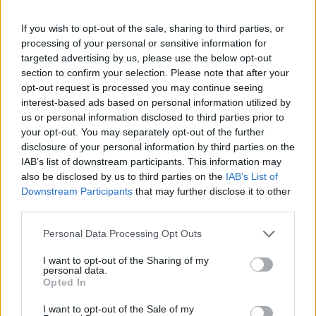
gazdálkodását.
If you wish to opt-out of the sale, sharing to third parties, or
Portfolio Investment Day 2026Október 21-én jön a Portfolio
processing of your personal or sensitive information for
Investment Day 2026, ahol a piac vezető szakértőivel
targeted advertising by us, please use the below opt-out
keressük a választ a befektetőket leginkább foglalkoztató
section to confirm your selection. Please note that after your
kérdésekre. Meddig tarthat az AI-rali, kik lehetnek a
opt-out request is processed you may continue seeing
következő évek nyertesei, mire számíthatunk a részvény-,
interest-based ads based on personal information utilized by
kötvény-, nyersanyag- és kriptopiacokon, és hogyan
us or personal information disclosed to third parties prior to
your opt-out. You may separately opt-out of the further
érdemes portfóliót építeni egy gyorsan változó...
disclosure of your personal information by third parties on the
IAB’s list of downstream participants. This information may
also be disclosed by us to third parties on the
IAB’s List of
KEDVES OLVASÓNK!
Downstream Participants
that may further disclose it to other
A keresett cikk a portfolio.hu hírarchívumához
third parties.
tartozik, melynek olvasása előfizetéses
Personal Data Processing Opt Outs
regisztrációhoz kötött.
I want to opt-out of the Sharing of my
Az előfizetés a következőket tartalmazza:
personal data.
Opted In
Portfolio.hu teljes cikkarchívum
Kötéslisták: BÉT elmúlt 2 év napon belüli
I want to opt-out of the Sale of my