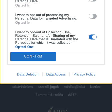
kötéslistái
Personal Data.
Opted In
Előfizetés
I want to opt-out of processing my
Personal Data for Targeted Advertising.
Opted In
MÁR ELŐFIZETŐNK VAGY?
BEJELENTKEZÉS
I want to opt-out of Collection, Use,
Retention, Sale, and/or Sharing of my
Personal Data that Is Unrelated with the
Purposes for which it was collected.
Opted Out
CONFIRM
© 2026 Portfolio
Data Deletion
Data Access
Privacy Policy
impresszum
jogi nyilatkozat
süti beállítások
adatvédelem
szerzői jogok
médiaajánlat
karrier
kommentkezelés
ÁSZF