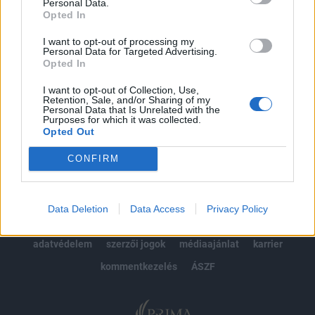
kötéslistái
Personal Data.
Opted In
Előfizetés
I want to opt-out of processing my
Personal Data for Targeted Advertising.
Opted In
MÁR ELŐFIZETŐNK VAGY?
BEJELENTKEZÉS
I want to opt-out of Collection, Use,
Retention, Sale, and/or Sharing of my
Personal Data that Is Unrelated with the
Purposes for which it was collected.
Opted Out
CONFIRM
© 2026 Portfolio
Data Deletion
Data Access
Privacy Policy
impresszum
jogi nyilatkozat
süti beállítások
adatvédelem
szerzői jogok
médiaajánlat
karrier
kommentkezelés
ÁSZF