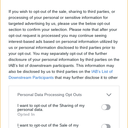
emelkedik.
If you wish to opt-out of the sale, sharing to third parties, or
Portfolio Investment Day 2026Október 21-én jön a Portfolio
processing of your personal or sensitive information for
Investment Day 2026, ahol a piac vezető szakértőivel
targeted advertising by us, please use the below opt-out
keressük a választ a befektetőket leginkább foglalkoztató
section to confirm your selection. Please note that after your
kérdésekre. Meddig tarthat az AI-rali, kik lehetnek a
opt-out request is processed you may continue seeing
következő évek nyertesei, mire számíthatunk a részvény-,
interest-based ads based on personal information utilized by
kötvény-, nyersanyag- és kriptopiacokon, és hogyan
us or personal information disclosed to third parties prior to
your opt-out. You may separately opt-out of the further
érdemes portfóliót építeni egy gyorsan változó...
disclosure of your personal information by third parties on the
IAB’s list of downstream participants. This information may
also be disclosed by us to third parties on the
IAB’s List of
KEDVES OLVASÓNK!
Downstream Participants
that may further disclose it to other
A keresett cikk a portfolio.hu hírarchívumához
third parties.
tartozik, melynek olvasása előfizetéses
Personal Data Processing Opt Outs
regisztrációhoz kötött.
I want to opt-out of the Sharing of my
Az előfizetés a következőket tartalmazza:
personal data.
Opted In
Portfolio.hu teljes cikkarchívum
Kötéslisták: BÉT elmúlt 2 év napon belüli
I want to opt-out of the Sale of my