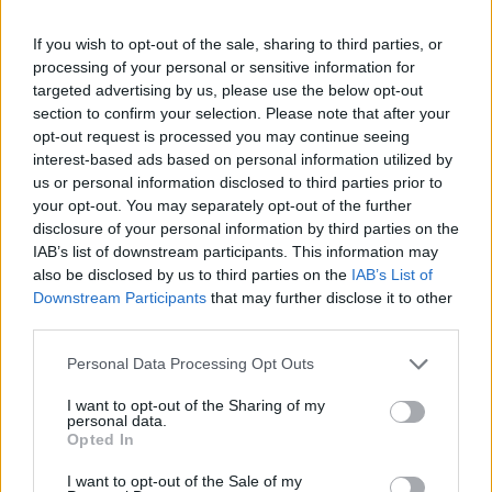
most jó lehetőséget adnak a kiszállásra.
If you wish to opt-out of the sale, sharing to third parties, or
Portfolio Investment Day 2026Október 21-én jön a Portfolio
processing of your personal or sensitive information for
Investment Day 2026, ahol a piac vezető szakértőivel
targeted advertising by us, please use the below opt-out
keressük a választ a befektetőket leginkább foglalkoztató
section to confirm your selection. Please note that after your
kérdésekre. Meddig tarthat az AI-rali, kik lehetnek a
opt-out request is processed you may continue seeing
következő évek nyertesei, mire számíthatunk a részvény-,
interest-based ads based on personal information utilized by
kötvény-, nyersanyag- és kriptopiacokon, és hogyan
us or personal information disclosed to third parties prior to
your opt-out. You may separately opt-out of the further
érdemes portfóliót építeni egy gyorsan változó...
disclosure of your personal information by third parties on the
IAB’s list of downstream participants. This information may
also be disclosed by us to third parties on the
IAB’s List of
KEDVES OLVASÓNK!
Downstream Participants
that may further disclose it to other
A keresett cikk a portfolio.hu hírarchívumához
third parties.
tartozik, melynek olvasása előfizetéses
Personal Data Processing Opt Outs
regisztrációhoz kötött.
I want to opt-out of the Sharing of my
Az előfizetés a következőket tartalmazza:
personal data.
Opted In
Portfolio.hu teljes cikkarchívum
Kötéslisták: BÉT elmúlt 2 év napon belüli
I want to opt-out of the Sale of my