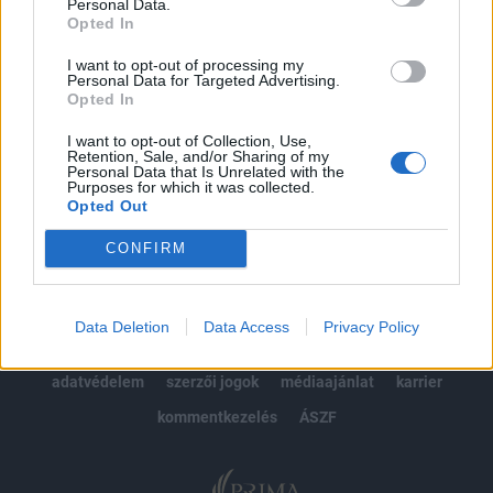
kötéslistái
Personal Data.
Opted In
Előfizetés
I want to opt-out of processing my
Personal Data for Targeted Advertising.
Opted In
MÁR ELŐFIZETŐNK VAGY?
BEJELENTKEZÉS
I want to opt-out of Collection, Use,
Retention, Sale, and/or Sharing of my
Personal Data that Is Unrelated with the
Purposes for which it was collected.
Opted Out
CONFIRM
© 2026 Portfolio
Data Deletion
Data Access
Privacy Policy
impresszum
jogi nyilatkozat
süti beállítások
adatvédelem
szerzői jogok
médiaajánlat
karrier
kommentkezelés
ÁSZF