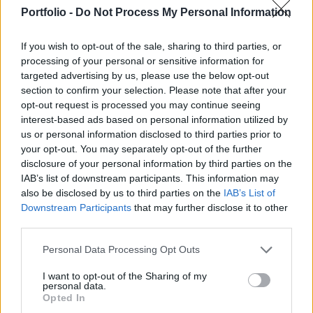
elemzőház, de a jövőbeli várakozásit felfelé
Portfolio -
Do Not Process My Personal Information
módosította és továbbra is vételre ajánlja az
AutoWallis papírjait.
If you wish to opt-out of the sale, sharing to third parties, or
processing of your personal or sensitive information for
Portfolio Investment Day 2026Október 21-én jön a Portfolio
targeted advertising by us, please use the below opt-out
Investment Day 2026, ahol a piac vezető szakértőivel
section to confirm your selection. Please note that after your
keressük a választ a befektetőket leginkább foglalkoztató
opt-out request is processed you may continue seeing
kérdésekre. Meddig tarthat az AI-rali, kik lehetnek a
interest-based ads based on personal information utilized by
us or personal information disclosed to third parties prior to
következő évek nyertesei, mire számíthatunk a részvény-,
your opt-out. You may separately opt-out of the further
kötvény-, nyersanyag- és kriptopiacokon, és hogyan
disclosure of your personal information by third parties on the
érdemes portfóliót építeni egy gyorsan változó...
IAB’s list of downstream participants. This information may
also be disclosed by us to third parties on the
IAB’s List of
Downstream Participants
that may further disclose it to other
KEDVES OLVASÓNK!
third parties.
A keresett cikk a portfolio.hu hírarchívumához
Personal Data Processing Opt Outs
tartozik, melynek olvasása előfizetéses
regisztrációhoz kötött.
I want to opt-out of the Sharing of my
personal data.
Opted In
Az előfizetés a következőket tartalmazza: