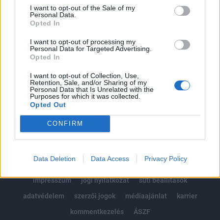
Portfolio.hu teljes cikkarchívum
I want to opt-out of the Sale of my
Personal Data.
Kötéslisták: BÉT elmúlt 2 év napon belüli
Opted In
kötéslistái
I want to opt-out of processing my
Personal Data for Targeted Advertising.
Előfizetés
Opted In
I want to opt-out of Collection, Use,
Retention, Sale, and/or Sharing of my
MÁR ELŐFIZETŐNK VAGY?
BEJELENTKEZÉS
Personal Data that Is Unrelated with the
Purposes for which it was collected.
Opted Out
CONFIRM
Data Deletion
Data Access
Privacy Policy
© 2026 Portfolio
impresszum
jogi nyilatkozat
süti beállítások
adatvédelem
szerzői jogok
médiaajánlat
karrier
kommentkezelés
ÁSZF