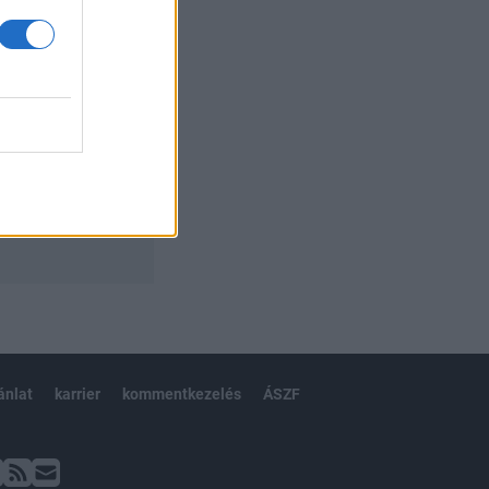
ánlat
karrier
kommentkezelés
ÁSZF