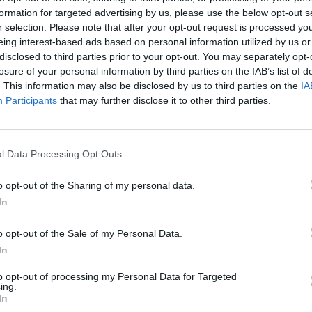
 betiltása, vagyis az olajembargó az EU-ban. Erre von
formation for targeted advertising by us, please use the below opt-out s
r selection. Please note that after your opt-out request is processed y
rogtatott információkat, és az Európai Bizottság elnöke
eing interest-based ads based on personal information utilized by us or
ogy dolgoznak egy ilyen intézkedésen. Vagyis a nagy
disclosed to third parties prior to your opt-out. You may separately opt-
m annak mikéntje és hogyanja. Ettől ugyanis nagymér
losure of your personal information by third parties on the IAB’s list of
gpiaci ára hogyan fog reagálni az esetleges intézkedés
. This information may also be disclosed by us to third parties on the
IA
Participants
that may further disclose it to other third parties.
onnali embargót hirdet meg az EU, akkor a JP Morgan s
gy 185 dollárt is megüthet a Brent árfolyama, vagyis a
öbb mint 70 százalékos emelkedésre lehet kilátás.
l Data Processing Opt Outs
ok után jöhet az embargó Több forrásból érkeztek már hírek arr
o opt-out of the Sharing of my personal data.
etését tervezi az orosz olajra. Először a New York Times írta 
In
a, hogy az Európai Unió tisztviselői az eddigi legvitatottabb in
kcionálására az ukrajnai invázió miatt. Néhány...
o opt-out of the Sale of my Personal Data.
In
ASÓNK!
to opt-out of processing my Personal Data for Targeted
ing.
a portfolio.hu hírarchívumához tartozik, melynek olvasása előf
In
ötött.