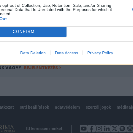
o opt-out of Collection, Use, Retention, Sale, and/or Sharing
övetkezőket tartalmazza:
ersonal Data that Is Unrelated with the Purposes for which it
lected.
 teljes cikkarchívum
Out
 BÉT elmúlt 2 év napon belüli
CONFIRM
Előfizetés
Data Deletion
Data Access
Privacy Policy
NK VAGY?
BEJELENTKEZÉS
latkozat
süti beállítások
adatvédelem
szerzői jogok
médiaaj
Itt keressen minket: