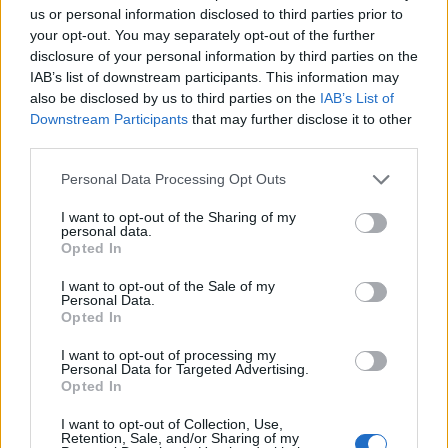
us or personal information disclosed to third parties prior to
25,5 milliárd dollárt bankok segítségével teremt
your opt-out. You may separately opt-out of the further
elő, amivel a tranzakció a legnagyobb hitellel
disclosure of your personal information by third parties on the
történő kivásárlássá (leveraged buyout) válhat a
IAB’s list of downstream participants. This information may
tőzsdei vállalatok történetében. A Twitter
also be disclosed by us to third parties on the
IAB’s List of
árfolyama 6% feletti pluszban, 52 dollár körül
Downstream Participants
that may further disclose it to other
third parties.
mozog a tőzsdén.
Personal Data Processing Opt Outs
A bejelentés pontot tesz egy hetek óta tartó történet végére,
amelyet Musk indított el, amikor felajánlotta, hogy
I want to opt-out of the Sharing of my
personal data.
részvényenként 54,20 dollárért megvásárolja a céget, ami a
Opted In
"legjobb és utolsó" ajánlata. Musk részvényeként valóban
54,2 dollárt, vagyis összesen 44 milliárd dollárt fizet a
I want to opt-out of the Sale of my
Personal Data.
részvényekért, vagyis elfogadta a cég az eredeti ajánlatot.
Opted In
Az elfogadott ár...
I want to opt-out of processing my
Personal Data for Targeted Advertising.
Opted In
KEDVES OLVASÓNK!
I want to opt-out of Collection, Use,
A keresett cikk a portfolio.hu hírarchívumához
Retention, Sale, and/or Sharing of my