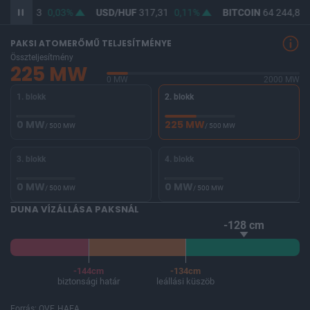
UF
365,53
0,03%
USD/HUF
317,31
0,11%
BITCOIN
64 244,86
PAKSI ATOMERŐMŰ TELJESÍTMÉNYE
Összteljesítmény
225 MW
0 MW
2000 MW
1. blokk
2. blokk
0 MW
225 MW
/ 500 MW
/ 500 MW
3. blokk
4. blokk
0 MW
0 MW
/ 500 MW
/ 500 MW
DUNA VÍZÁLLÁSA PAKSNÁL
-128 cm
-144cm
-134cm
biztonsági határ
leállási küszöb
Forrás: OVF, HAEA