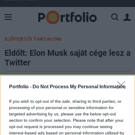
A Paksi Atomerőmű összteljesítménye 225 MW. A Duna vízállá
ELŐFIZETŐI TARTALOM
Eldőlt: Elon Musk saját cége lesz a
Twitter
Portfolio
2022. április 25. 21:19
Portfolio -
Do Not Process My Personal Information
A Twitter igazgatótanácsa elfogadta a milliárdos
If you wish to opt-out of the sale, sharing to third parties, or
processing of your personal or sensitive information for
Elon Musk ajánlatát a közösségi médiavállalat
targeted advertising by us, please use the below opt-out
megvásárlására és zártkörűvé tételére - erősítette
section to confirm your selection. Please note that after your
meg a vállalat a CNBC szerint. Musk 54,2 dollárt
opt-out request is processed you may continue seeing
fizet egy papírért, a 44 milliárd dolláros vételárból
interest-based ads based on personal information utilized by