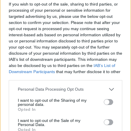
If you wish to opt-out of the sale, sharing to third parties, or
felvett, természetben a 2400 Dunaújváros, Verebély László
processing of your personal or sensitive information for
utca 26. alatti, „felülvizsgálat alatt” lévő, 8000 m2
targeted advertising by us, please use the below opt-out
alapterületű, kivett telephely megnevezésű ingatlan
section to confirm your selection. Please note that after your
megvásárlásának és fejlesztésének finanszírozása. A
opt-out request is processed you may continue seeing
kölcsön összege 271 millió, amelyhez a társaság 30,1
interest-based ads based on personal information utilized by
millió forint saját erőt biztosít....
us or personal information disclosed to third parties prior to
your opt-out. You may separately opt-out of the further
disclosure of your personal information by third parties on the
KEDVES OLVASÓNK!
IAB’s list of downstream participants. This information may
also be disclosed by us to third parties on the
IAB’s List of
A keresett cikk a portfolio.hu hírarchívumához
Downstream Participants
that may further disclose it to other
tartozik, melynek olvasása előfizetéses
third parties.
regisztrációhoz kötött.
Personal Data Processing Opt Outs
Az előfizetés a következőket tartalmazza:
I want to opt-out of the Sharing of my
Portfolio.hu teljes cikkarchívum
personal data.
Opted In
Kötéslisták: BÉT elmúlt 2 év napon belüli
kötéslistái
I want to opt-out of the Sale of my
Personal Data.
Opted In