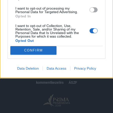
Előfizetés
I want to opt-out of processing my
Personal Data for Targeted Advertising.
Opted In
MÁR ELŐFIZETŐNK VAGY?
BEJELENTKEZÉS
I want to opt-out of Collection, Use,
Retention, Sale, and/or Sharing of my
Personal Data that Is Unrelated with the
Purposes for which it was collected.
Opted Out
CONFIRM
© 2026 Portfolio
impresszum
jogi nyilatkozat
süti beállítások
Data Deletion
Data Access
Privacy Policy
adatvédelem
szerzői jogok
médiaajánlat
karrier
kommentkezelés
ÁSZF