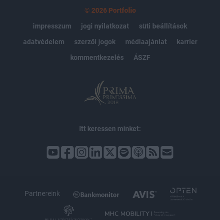
© 2026 Portfolio
impresszum
jogi nyilatkozat
süti beállítások
adatvédelem
szerzői jogok
médiaajánlat
karrier
kommentkezelés
ÁSZF
Itt keressen minket:
Partnereink