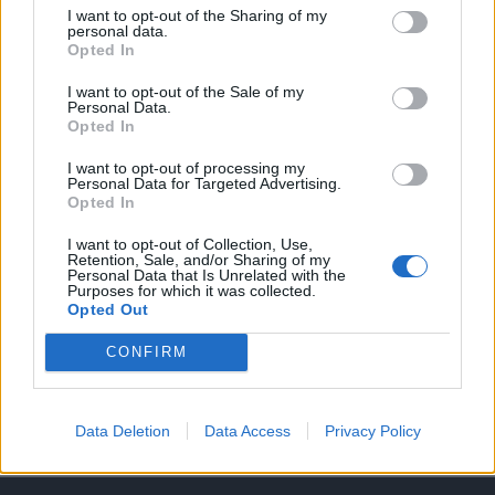
I want to opt-out of the Sharing of my
A keresett cikk a portfolio.hu hírarchívumához
personal data.
Opted In
tartozik, melynek olvasása előfizetéses
regisztrációhoz kötött.
I want to opt-out of the Sale of my
Personal Data.
Opted In
Az előfizetés a következőket tartalmazza:
Portfolio.hu teljes cikkarchívum
I want to opt-out of processing my
Kötéslisták: BÉT elmúlt 2 év napon belüli
Personal Data for Targeted Advertising.
Opted In
kötéslistái
I want to opt-out of Collection, Use,
Retention, Sale, and/or Sharing of my
Előfizetés
Personal Data that Is Unrelated with the
Purposes for which it was collected.
Opted Out
MÁR ELŐFIZETŐNK VAGY?
BEJELENTKEZÉS
CONFIRM
Data Deletion
Data Access
Privacy Policy