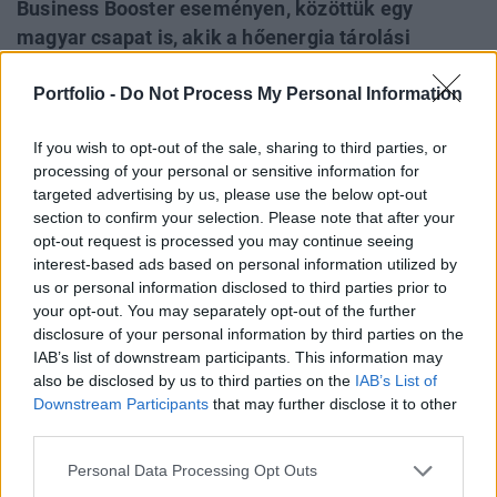
Business Booster eseményen, közöttük egy
magyar csapat is, akik a hőenergia tárolási
innovációjukat ismertették. Ezek a közlekedési,
Portfolio -
Do Not Process My Personal Information
megújuló energián alapuló, hulladékkezelési,
valamint energiatárolási újdonságok mind
If you wish to opt-out of the sale, sharing to third parties, or
hozzájárulnak ahhoz, hogy a kontinens elérje a
processing of your personal or sensitive information for
2050-re kitűzött nettó zéró kibocsátást.
targeted advertising by us, please use the below opt-out
section to confirm your selection. Please note that after your
A Lisszabonban tartott kétnapos konferencia és expó
opt-out request is processed you may continue seeing
szakmai programjáról már beszámoltunk ezekben a
interest-based ads based on personal information utilized by
cikkekben: Kapcsolódó cikkünk 2022. 09. 30. Egy
us or personal information disclosed to third parties prior to
találkozáson múlik a gyors európai energiaátmenet 2022.
your opt-out. You may separately opt-out of the further
disclosure of your personal information by third parties on the
09. 28. Új klímabefektetési alapot indít a spanyol bank és
IAB’s list of downstream participants. This information may
az Innoenergy 2022. 09. 28. Az energiapiaci innovátorokon
also be disclosed by us to third parties on the
IAB’s List of
Európa szeme - Lehetséges egy gyorsabb
Downstream Participants
that may further disclose it to other
energiaátmenet?...
third parties.
Personal Data Processing Opt Outs
KEDVES OLVASÓNK!