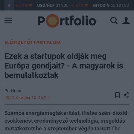
363,17
-0,61%
USD/HUF
314,20
-0,87%
BITCOIN
65 181,92
0
ELŐFIZETŐI TARTALOM
Ezek a startupok oldják meg
Európa gondjait? - A magyarok is
bemutatkoztak
Portfolio
2022. október 10. 16:24
Számos energiamegtakarítást, illetve szén-dioxid-
csökkenést eredményező technológia, megoldás
mutatkozott be a szeptember végén tartott The