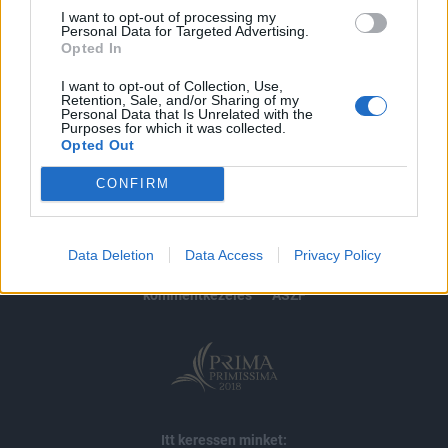
I want to opt-out of processing my
Personal Data for Targeted Advertising.
MÁR ELŐFIZETŐNK VAGY?
BEJELENTKEZÉS
Opted In
I want to opt-out of Collection, Use,
Retention, Sale, and/or Sharing of my
Personal Data that Is Unrelated with the
Purposes for which it was collected.
Opted Out
CONFIRM
© 2026 Portfolio
impresszum
jogi nyilatkozat
süti beállítások
Data Deletion
Data Access
Privacy Policy
adatvédelem
szerzői jogok
médiaajánlat
karrier
kommentkezelés
ÁSZF
Itt keressen minket: