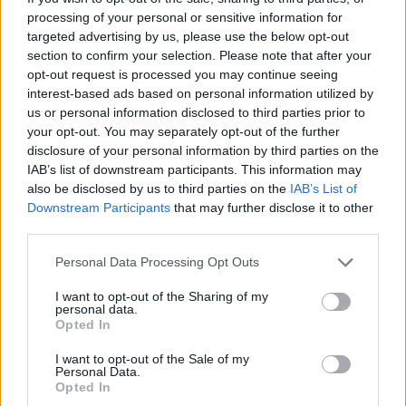
keressük a választ a befektetőket leginkább foglalkoztató
processing of your personal or sensitive information for
kérdésekre. Meddig tarthat az AI-rali, kik lehetnek a
targeted advertising by us, please use the below opt-out
következő évek nyertesei, mire számíthatunk a részvény-,
section to confirm your selection. Please note that after your
kötvény-, nyersanyag- és kriptopiacokon, és hogyan
opt-out request is processed you may continue seeing
interest-based ads based on personal information utilized by
érdemes portfóliót építeni egy gyorsan változó...
us or personal information disclosed to third parties prior to
your opt-out. You may separately opt-out of the further
disclosure of your personal information by third parties on the
KEDVES OLVASÓNK!
IAB’s list of downstream participants. This information may
A keresett cikk a portfolio.hu hírarchívumához
also be disclosed by us to third parties on the
IAB’s List of
Downstream Participants
that may further disclose it to other
tartozik, melynek olvasása előfizetéses
third parties.
regisztrációhoz kötött.
Personal Data Processing Opt Outs
Az előfizetés a következőket tartalmazza:
Portfolio.hu teljes cikkarchívum
I want to opt-out of the Sharing of my
personal data.
Kötéslisták: BÉT elmúlt 2 év napon belüli
Opted In
kötéslistái
I want to opt-out of the Sale of my
Personal Data.
Előfizetés
Opted In