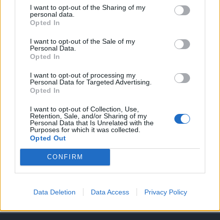
I want to opt-out of the Sharing of my
personal data.
A keresett cikk a portfolio.hu hírarchívumához
Opted In
tartozik, melynek olvasása előfizetéses
regisztrációhoz kötött.
I want to opt-out of the Sale of my
Personal Data.
Opted In
Az előfizetés a következőket tartalmazza:
Portfolio.hu teljes cikkarchívum
I want to opt-out of processing my
Kötéslisták: BÉT elmúlt 2 év napon belüli
Personal Data for Targeted Advertising.
Opted In
kötéslistái
I want to opt-out of Collection, Use,
Retention, Sale, and/or Sharing of my
Előfizetés
Personal Data that Is Unrelated with the
Purposes for which it was collected.
Opted Out
MÁR ELŐFIZETŐNK VAGY?
BEJELENTKEZÉS
CONFIRM
Data Deletion
Data Access
Privacy Policy