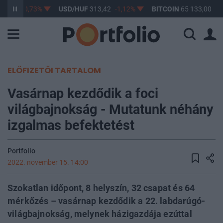
62,76
-0,73%
USD/HUF
313,42
-1,12%
BITCOIN
65 133,00
1,
ELŐFIZETŐI TARTALOM
Vasárnap kezdődik a foci
világbajnokság - Mutatunk néhány
izgalmas befektetést
Portfolio
2022. november 15. 14:00
Szokatlan időpont, 8 helyszín, 32 csapat és 64
mérkőzés – vasárnap kezdődik a 22. labdarúgó-
világbajnokság, melynek házigazdája ezúttal