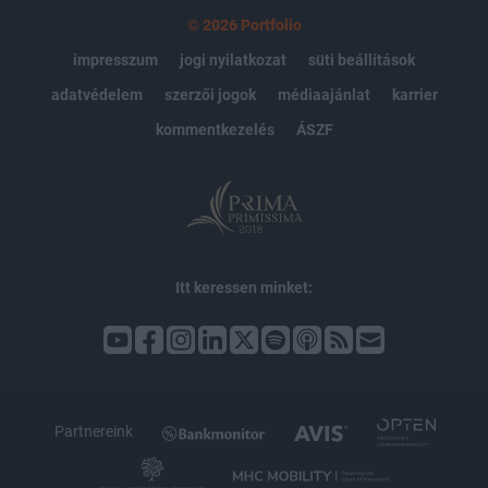
© 2026 Portfolio
impresszum
jogi nyilatkozat
süti beállítások
adatvédelem
szerzői jogok
médiaajánlat
karrier
kommentkezelés
ÁSZF
Itt keressen minket:
Partnereink