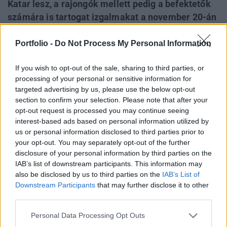
Katar lesz, a rajongók mellett pedig a befektetők
számára is tartogat izgalmakat a november 20-án
kezdődő torna, hiszen a futball-őrületben a torna
főszponzorainak, mint az Adidas vagy a Coca-Cola
Portfolio -
Do Not Process My Personal Information
részvénye mellett kereskedhetünk a különböző
If you wish to opt-out of the sale, sharing to third parties, or
válogatottak szurkolói tokenjeivel is, amelyek
processing of your personal or sensitive information for
idén igencsak felülteljesítettek a teljes
targeted advertising by us, please use the below opt-out
kriptopiachoz képest.
section to confirm your selection. Please note that after your
opt-out request is processed you may continue seeing
A nagy esélyesek A legtöbb csapat már kihirdette 26 fős
interest-based ads based on personal information utilized by
keretét, a világ egyik legnagyobb bukmékere, a William Hill
us or personal information disclosed to third parties prior to
szerint a favoritnak Brazília számít a tornán, de jó esélye
your opt-out. You may separately opt-out of the further
disclosure of your personal information by third parties on the
van a végső győzelemre a Lionel Messi vezette argentin
IAB’s list of downstream participants. This information may
csapatnak és a számos klasszisát nélkülözni kényszerülő
also be disclosed by us to third parties on the
IAB’s List of
francia válogatottnak is. Rajtuk kívül a fogadóirodák
Downstream Participants
that may further disclose it to other
szerint még Anglia, Spanyolország...
third parties.
Personal Data Processing Opt Outs
KEDVES OLVASÓNK!