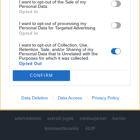
I want to opt-out of the Sale of my
Kötéslisták: BÉT elmúlt 2 év napon belüli
Personal Data.
kötéslistái
Opted In
I want to opt-out of processing my
Előfizetés
Personal Data for Targeted Advertising.
Opted In
I want to opt-out of Collection, Use,
MÁR ELŐFIZETŐNK VAGY?
BEJELENTKEZÉS
Retention, Sale, and/or Sharing of my
Personal Data that Is Unrelated with the
Purposes for which it was collected.
Opted Out
CONFIRM
Data Deletion
Data Access
Privacy Policy
© 2026 Portfolio
impresszum
jogi nyilatkozat
süti beállítások
adatvédelem
szerzői jogok
médiaajánlat
karrier
kommentkezelés
ÁSZF