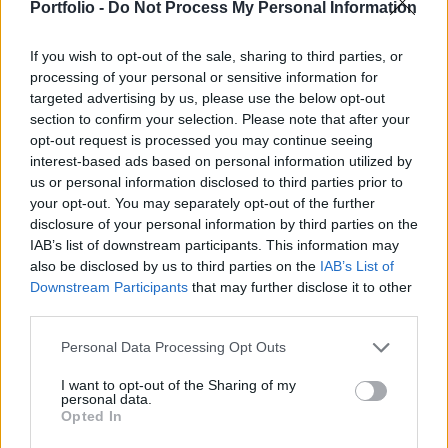
november 21-ével kezdődő héten – derül ki a
Portfolio -
Do Not Process My Personal Information
lapunk birtokába jutott dokumentumból.
If you wish to opt-out of the sale, sharing to third parties, or
A Mol megerősítette a hírt és a Portfolio-nak nyilatkozva
processing of your personal or sensitive information for
targeted advertising by us, please use the below opt-out
elmondta, hogy Azoknak az új viszonteladó ügyfeleknek
section to confirm your selection. Please note that after your
szól a tájékoztató, akik felé kiszolgálási kötelezettségünk
opt-out request is processed you may continue seeing
nincs, de a hatósági ár életbe lépését és az importkiesést
interest-based ads based on personal information utilized by
követően szerződést kötöttünk velük. Az átmeneti
us or personal information disclosed to third parties prior to
korlátozások határozatlan időre szólnak, de hetente
your opt-out. You may separately opt-out of the further
felülvizsgáljuk az ellátási...
disclosure of your personal information by third parties on the
IAB’s list of downstream participants. This information may
also be disclosed by us to third parties on the
IAB’s List of
KEDVES OLVASÓNK!
Downstream Participants
that may further disclose it to other
third parties.
A keresett cikk a portfolio.hu hírarchívumához
tartozik, melynek olvasása előfizetéses
Personal Data Processing Opt Outs
regisztrációhoz kötött.
I want to opt-out of the Sharing of my
personal data.
Az előfizetés a következőket tartalmazza:
Opted In
Portfolio.hu teljes cikkarchívum