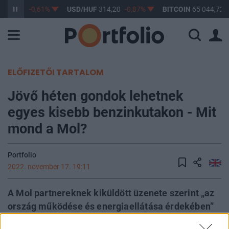
363,17
-0,61%
USD/HUF
314,20
-0,87%
BITCOIN
65 044,72
ELŐFIZETŐI TARTALOM
Jövő héten gondok lehetnek
egyes kisebb benzinkutakon - Mit
mond a Mol?
Portfolio
2022. november 17. 19:11
A Mol partnereknek kiküldött üzenete szerint „az
ország működése és energiaellátása érdekében”
nem tudnak dízelt és motorbenzint biztosítani a