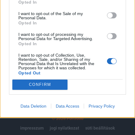
regisztrációhoz kötött.
Opted In
Az előfizetés a következőket tartalmazza:
I want to opt-out of the Sale of my
Personal Data.
Portfolio.hu teljes cikkarchívum
Opted In
Kötéslisták: BÉT elmúlt 2 év napon belüli
kötéslistái
I want to opt-out of processing my
Personal Data for Targeted Advertising.
Opted In
Előfizetés
I want to opt-out of Collection, Use,
Retention, Sale, and/or Sharing of my
Personal Data that Is Unrelated with the
Purposes for which it was collected.
MÁR ELŐFIZETŐNK VAGY?
BEJELENTKEZÉS
Opted Out
CONFIRM
Data Deletion
Data Access
Privacy Policy
© 2026 Portfolio
impresszum
jogi nyilatkozat
süti beállítások