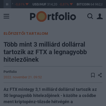
F
363,17
-0,61%
USD/HUF
314,20
-0,87%
BITCOIN
64 962,89
ELŐFIZETŐI TARTALOM
Több mint 3 milliárd dollárral
tartozik az FTX a legnagyobb
hitelezőinek
Portfolio
2022. november 21. 09:52
Az FTX mintegy 3,1 milliárd dollárral tartozik az
50 legnagyobb hitelezőjének - közölte a csődbe
ment kriptopénz-tőzsde hétvégén a