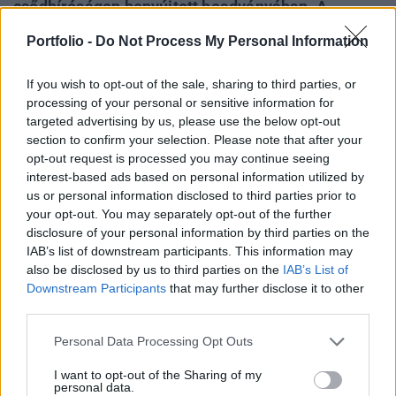
csődbíróságon benyújtott beadványában. A
beadvány nem nevezte meg a hitelezőket, de
Portfolio -
Do Not Process My Personal Information
ügyfeleket sorolt fel. Két hitelezőnek egyenként
több mint 200 millió dollárral tartoznak - írja a
If you wish to opt-out of the sale, sharing to third parties, or
Wall Street Journal.
processing of your personal or sensitive information for
targeted advertising by us, please use the below opt-out
Az FTX ügyvédei azt mondták, hogy összességében több
section to confirm your selection. Please note that after your
mint egymillió hitelező lehet az FTX különböző
opt-out request is processed you may continue seeing
interest-based ads based on personal information utilized by
szervezeteinél. Szintén szombaton John J. Ray, a vállalat
us or personal information disclosed to third parties prior to
új vezérigazgatójának nyilatkozata kissé optimistább
your opt-out. You may separately opt-out of the further
hangot ütött meg a hitelezők kifizetéséhez szükséges
disclosure of your personal information by third parties on the
eszközök visszaszerzésével kapcsolatban. Csütörtökön a
IAB’s list of downstream participants. This information may
veterán csődeljárási vezető azt mondta...
also be disclosed by us to third parties on the
IAB’s List of
Downstream Participants
that may further disclose it to other
third parties.
KEDVES OLVASÓNK!
Personal Data Processing Opt Outs
A keresett cikk a portfolio.hu hírarchívumához
I want to opt-out of the Sharing of my
tartozik, melynek olvasása előfizetéses
personal data.