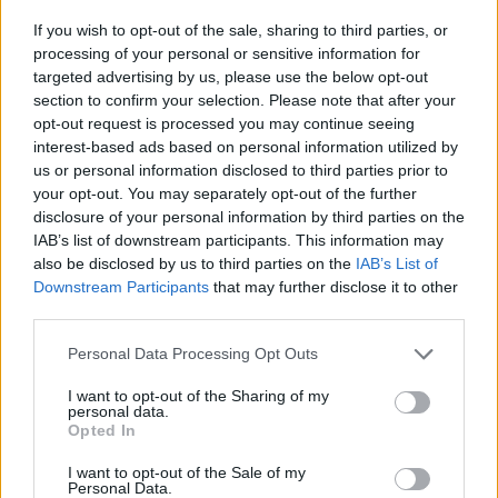
Az üzemanyagok területén valóban aggasztó hírek jönnek
If you wish to opt-out of the sale, sharing to third parties, or
– közölte Gulyás Gergely. Kérdésre válaszolva elmondta,
processing of your personal or sensitive information for
hogy akkor lesznek kénytelenek az ársapkákon változtatni,
targeted advertising by us, please use the below opt-out
section to confirm your selection. Please note that after your
ha az ellátásbiztonság veszélybe kerül. Most a Molnak kell
opt-out request is processed you may continue seeing
választ adnia arra, hogy hogy az ellátásbiztonságot képes-
interest-based ads based on personal information utilized by
e garantálni, vagy sem. Eddig a Mol képes volt előállítani a
us or personal information disclosed to third parties prior to
szükséges üzemanyagot...
your opt-out. You may separately opt-out of the further
disclosure of your personal information by third parties on the
IAB’s list of downstream participants. This information may
KEDVES OLVASÓNK!
also be disclosed by us to third parties on the
IAB’s List of
Downstream Participants
that may further disclose it to other
A keresett cikk a portfolio.hu hírarchívumához
third parties.
tartozik, melynek olvasása előfizetéses
regisztrációhoz kötött.
Personal Data Processing Opt Outs
Az előfizetés a következőket tartalmazza:
I want to opt-out of the Sharing of my
personal data.
Portfolio.hu teljes cikkarchívum
Opted In
Kötéslisták: BÉT elmúlt 2 év napon belüli
I want to opt-out of the Sale of my
kötéslistái
Personal Data.