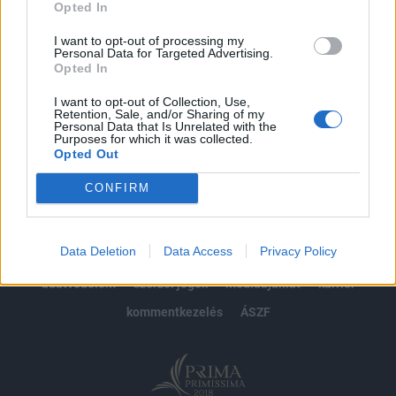
Opted In
Előfizetés
I want to opt-out of processing my
Personal Data for Targeted Advertising.
Opted In
MÁR ELŐFIZETŐNK VAGY?
BEJELENTKEZÉS
I want to opt-out of Collection, Use,
Retention, Sale, and/or Sharing of my
Personal Data that Is Unrelated with the
Purposes for which it was collected.
Opted Out
CONFIRM
© 2026 Portfolio
Data Deletion
Data Access
Privacy Policy
impresszum
jogi nyilatkozat
süti beállítások
adatvédelem
szerzői jogok
médiaajánlat
karrier
kommentkezelés
ÁSZF