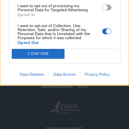
I want to opt-out of processing my
Personal Data for Targeted Advertising.
MÁR ELŐFIZETŐNK VAGY?
BEJELENTKEZÉS
Opted In
I want to opt-out of Collection, Use,
Retention, Sale, and/or Sharing of my
Personal Data that Is Unrelated with the
Purposes for which it was collected.
Opted Out
CONFIRM
© 2026 Portfolio
impresszum
jogi nyilatkozat
süti beállítások
Data Deletion
Data Access
Privacy Policy
adatvédelem
szerzői jogok
médiaajánlat
karrier
kommentkezelés
ÁSZF
Itt keressen minket: