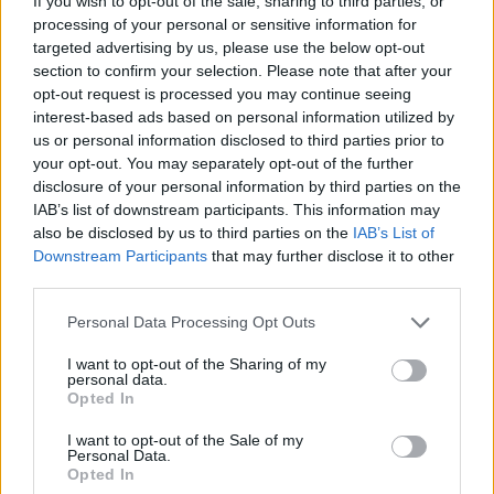
If you wish to opt-out of the sale, sharing to third parties, or
Olaszországból már 2022 végén elindította gépeit a Wizz
processing of your personal or sensitive information for
Air ebbe a két városba, ezt követte most a budapesti
targeted advertising by us, please use the below opt-out
járatok indítása. A Wizz Air tervei szerint egymillió utast
section to confirm your selection. Please note that after your
opt-out request is processed you may continue seeing
szállít az év során Szaúd-Arábiába. Budapestről a két új
interest-based ads based on personal information utilized by
útvonallal együtt már tíz...
us or personal information disclosed to third parties prior to
your opt-out. You may separately opt-out of the further
disclosure of your personal information by third parties on the
KEDVES OLVASÓNK!
IAB’s list of downstream participants. This information may
also be disclosed by us to third parties on the
IAB’s List of
A keresett cikk a portfolio.hu hírarchívumához
Downstream Participants
that may further disclose it to other
tartozik, melynek olvasása előfizetéses
third parties.
regisztrációhoz kötött.
Personal Data Processing Opt Outs
Az előfizetés a következőket tartalmazza:
Portfolio.hu teljes cikkarchívum
I want to opt-out of the Sharing of my
personal data.
Kötéslisták: BÉT elmúlt 2 év napon belüli
Opted In
kötéslistái
I want to opt-out of the Sale of my
Personal Data.
Előfizetés
Opted In