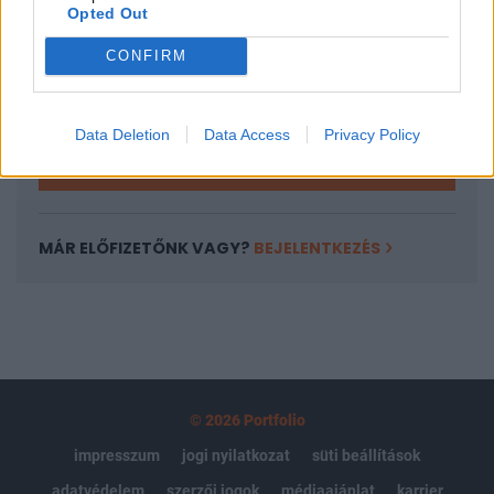
Opted Out
Az előfizetés a következőket tartalmazza:
Portfolio.hu teljes cikkarchívum
CONFIRM
Kötéslisták: BÉT elmúlt 2 év napon belüli
kötéslistái
Data Deletion
Data Access
Privacy Policy
Előfizetés
MÁR ELŐFIZETŐNK VAGY?
BEJELENTKEZÉS
© 2026 Portfolio
impresszum
jogi nyilatkozat
süti beállítások
adatvédelem
szerzői jogok
médiaajánlat
karrier