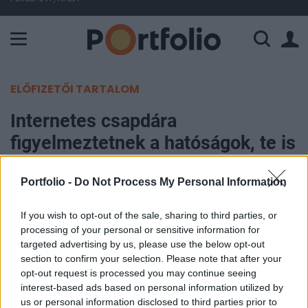
A Paksi Atomerőmű összteljesítménye 224 MW. A Duna vízállá
ELŐFIZETŐI TARTALOM
Internetes csapdára
figyelmeztetnek a hatóságok, te is
bármikor belefuthatsz
Portfolio -
Do Not Process My Personal Information
Portfolio
If you wish to opt-out of the sale, sharing to third parties, or
2023. január 20. 08:38
processing of your personal or sensitive information for
targeted advertising by us, please use the below opt-out
Az uniós fogyasztóvédelmi hatóságok trükkös
section to confirm your selection. Please note that after your
gyakorlatra hívják fel a figyelmet az online térben:
opt-out request is processed you may continue seeing
egyes cégek rejtett módon veszik rá a gyanútlan
interest-based ads based on personal information utilized by
us or personal information disclosed to third parties prior to
felhasználókat szolgáltatásaik előfizetésre. A