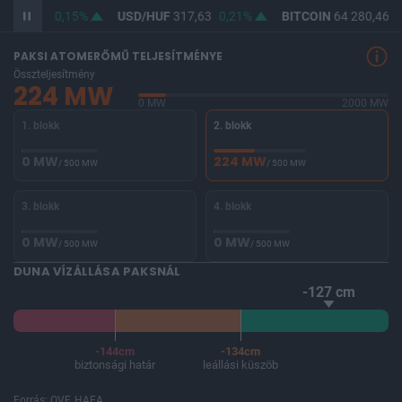
F
365,96
0,15%
USD/HUF
317,63
0,21%
BITCOIN
64 280,46
0
PAKSI ATOMERŐMŰ TELJESÍTMÉNYE
Összteljesítmény
224 MW
0 MW
2000 MW
1. blokk
2. blokk
0 MW
224 MW
/ 500 MW
/ 500 MW
3. blokk
4. blokk
0 MW
0 MW
/ 500 MW
/ 500 MW
DUNA VÍZÁLLÁSA PAKSNÁL
-127 cm
-144cm
-134cm
biztonsági határ
leállási küszöb
Forrás: OVF, HAEA