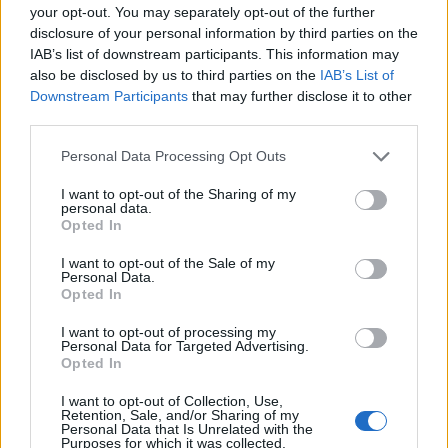
your opt-out. You may separately opt-out of the further
Gazdasági Versenyhivatal is találkozott már
disclosure of your personal information by third parties on the
hasonlóval, mostantól pedig a bankkártya-
IAB’s list of downstream participants. This information may
társaságok is segítik a hatóságokat a fellépésben
also be disclosed by us to third parties on the
IAB’s List of
Downstream Participants
that may further disclose it to other
- hívta fel a figyelmet közleményében a GVH.
third parties.
Az Európai Bizottság és a tagállami hatóságok
Personal Data Processing Opt Outs
Fogyasztóvédelmi Együttműködési Hálózata (Consumer
Protection Cooperation Network; CPC) fellépést folytatott
I want to opt-out of the Sharing of my
personal data.
egyes online kereskedelmi módszerekkel szemben, melyek
Opted In
– manipulatív eszközökkel – nem kívánt előfizetésekre
veszik rá a fogyasztókat. Példaként egy ingyenes
I want to opt-out of the Sale of my
Personal Data.
próbaverziót, vagy kedvező bevezető ajánlatot ígérve...
Opted In
I want to opt-out of processing my
Personal Data for Targeted Advertising.
KEDVES OLVASÓNK!
Opted In
A keresett cikk a portfolio.hu hírarchívumához
I want to opt-out of Collection, Use,
tartozik, melynek olvasása előfizetéses
Retention, Sale, and/or Sharing of my
Personal Data that Is Unrelated with the
regisztrációhoz kötött.
Purposes for which it was collected.