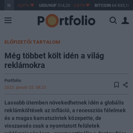
F
363,17
-0,61%
USD/HUF
314,20
-0,87%
BITCOIN
64 845,16
ELŐFIZETŐI TARTALOM
Még többet költ idén a világ
reklámokra
Portfolio
2023. január 25. 08:23
Lassabb ütemben növekedhetnek idén a globális
reklámköltések az infláció, a recessziós félelmek
és a magas kamatszintek közepette, de
visszaesés csak a nyomtatott felületek