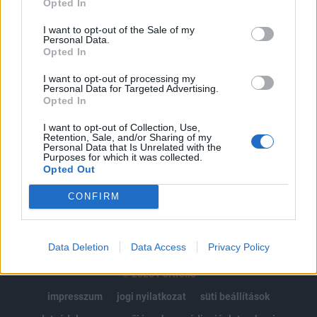
Opted In
Az előfizetés a következőket tartalmazza:
I want to opt-out of the Sale of my
Personal Data.
Portfolio.hu teljes cikkarchívum
Opted In
Kötéslisták: BÉT elmúlt 2 év napon belüli
kötéslistái
I want to opt-out of processing my
Personal Data for Targeted Advertising.
Opted In
Előfizetés
I want to opt-out of Collection, Use,
Retention, Sale, and/or Sharing of my
Personal Data that Is Unrelated with the
Purposes for which it was collected.
MÁR ELŐFIZETŐNK VAGY?
BEJELENTKEZÉS
Opted Out
CONFIRM
Data Deletion
Data Access
Privacy Policy
© 2026 Portfolio
impresszum
jogi nyilatkozat
süti beállítások