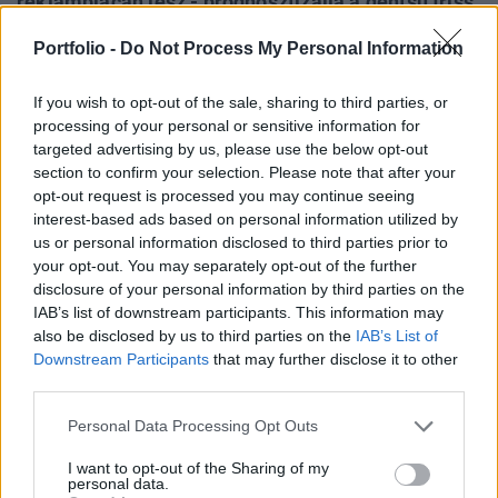
reklámpiacán lesz - prognosztizálja a dentsu friss
elemzésében. A digitális média térnyerése
Portfolio -
Do Not Process My Personal Information
folytatódik, egyre nagyobb szeletet hasít ki a
reklámpiacból, részaránya 2025-ben már elérheti
If you wish to opt-out of the sale, sharing to third parties, or
a 60 százalékot.
processing of your personal or sensitive information for
targeted advertising by us, please use the below opt-out
A globális reklámköltések összértéke idén várhatóan eléri a
section to confirm your selection. Please note that after your
740,9 milliárd dollárt, ami 3,8 százalékos bővülést jelent az
opt-out request is processed you may continue seeing
előző évi 713,6 milliárd dollárral szemben – áll a dentsu
interest-based ads based on personal information utilized by
us or personal information disclosed to third parties prior to
médiaügynökségi hálózat előrejelzésében. Az elemzés
your opt-out. You may separately opt-out of the further
adatai azt mutatják, hogy a covid első hullámait követő
disclosure of your personal information by third parties on the
évek erőteljes növekedése idén mérsékeltebb ütemben
IAB’s list of downstream participants. This information may
folytatódik: a...
also be disclosed by us to third parties on the
IAB’s List of
Downstream Participants
that may further disclose it to other
third parties.
KEDVES OLVASÓNK!
Personal Data Processing Opt Outs
A keresett cikk a portfolio.hu hírarchívumához
tartozik, melynek olvasása előfizetéses
I want to opt-out of the Sharing of my
personal data.
regisztrációhoz kötött.