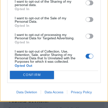
I want to opt-out of the Sharing of my
personal data.
folytatott beszélgetések során is. A szakemberek
Opted In
gyakran számolnak be arról, hogy egy-egy beszállítói
I want to opt-out of the Sale of my
partnerüket megtámadták. Úgy gondolom tehát,
Personal Data.
Opted In
hogy ez a tendencia 2023-ban is erősödni fog, hiszen
a rosszfiúk rájöttek, hogy
sokkal egyszerűbb egy
I want to opt-out of processing my
Personal Data for Targeted Advertising.
nagyvállalat beszállítóját megtámadni, mint magát
Opted In
a vállalatot.
A bűnözők pedig nagyon gyorsan
I want to opt-out of Collection, Use,
tanulnak egymástól, és ezt a tudást meg is osztják
Retention, Sale, and/or Sharing of my
Personal Data that Is Unrelated with the
egymással a dark weben.
Purposes for which it was collected.
Opted Out
Miért könnyebb a beszállítókat megtámadni?
CONFIRM
Data Deletion
Data Access
Privacy Policy
SIGNATURE PRO-VAL EZT A CIKKET IS EL
TUDNÁD OLVASNI!