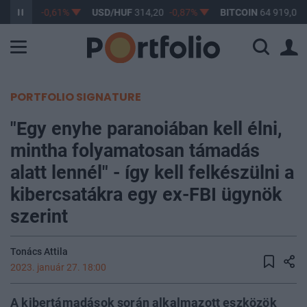
F
363,17
-0,61%
USD/HUF
314,20
-0,87%
BITCOIN
64 919,03
PORTFOLIO SIGNATURE
"Egy enyhe paranoiában kell élni,
mintha folyamatosan támadás
alatt lennél" - így kell felkészülni a
kibercsatákra egy ex-FBI ügynök
szerint
Tonács Attila
2023. január 27. 18:00
A kibertámadások során alkalmazott eszközök