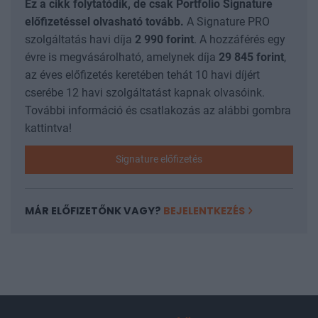
Ez a cikk folytatódik, de csak Portfolio Signature
előfizetéssel olvasható tovább.
A Signature PRO
szolgáltatás havi díja
2 990
forint
. A hozzáférés egy
évre is megvásárolható, amelynek díja
29 845
forint
,
az éves előfizetés keretében tehát 10 havi díjért
cserébe 12 havi szolgáltatást kapnak olvasóink.
További információ és csatlakozás az alábbi gombra
kattintva!
Signature előfizetés
MÁR ELŐFIZETŐNK VAGY?
BEJELENTKEZÉS