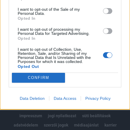
Az előfizetés a következőket tartalmazza:
I want to opt-out of the Sale of my
Portfolio.hu teljes cikkarchívum
Personal Data.
Kötéslisták: BÉT elmúlt 2 év napon belüli
Opted In
kötéslistái
I want to opt-out of processing my
Personal Data for Targeted Advertising.
Opted In
Előfizetés
I want to opt-out of Collection, Use,
Retention, Sale, and/or Sharing of my
Personal Data that Is Unrelated with the
MÁR ELŐFIZETŐNK VAGY?
BEJELENTKEZÉS
Purposes for which it was collected.
Opted Out
CONFIRM
Data Deletion
Data Access
Privacy Policy
© 2026 Portfolio
impresszum
jogi nyilatkozat
süti beállítások
adatvédelem
szerzői jogok
médiaajánlat
karrier