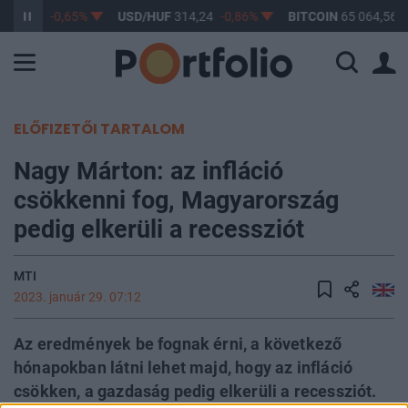
363,02
-0,65%
USD/HUF
314,24
-0,86%
BITCOIN
65 064,56
1
ELŐFIZETŐI TARTALOM
Nagy Márton: az infláció
csökkenni fog, Magyarország
pedig elkerüli a recessziót
MTI
2023. január 29. 07:12
Az eredmények be fognak érni, a következő
hónapokban látni lehet majd, hogy az infláció
csökken, a gazdaság pedig elkerüli a recessziót.