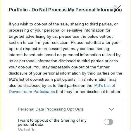
Idén 1,5 százalékkal, jövőre pedig 4 százalék
fölött nőhet a gazdaság - jelentette ki Nagy
Portfolio -
Do Not Process My Personal Information
Márton gazdaságfejlesztési miniszter a Kossuth
If you wish to opt-out of the sale, sharing to third parties, or
rádió Vasárnapi újság című műsorában
processing of your personal or sensitive information for
targeted advertising by us, please use the below opt-out
A miniszter kiemelte, hogy a magas energiaárak már
section to confirm your selection. Please note that after your
csökkentek, bár a koronavírus-válság előtti szinthez képest
opt-out request is processed you may continue seeing
még magasak, de konszolidálódtak. A kamatok továbbra is
interest-based ads based on personal information utilized by
magas szinten vannak, de ha az infláció csökken, akkor a
us or personal information disclosed to third parties prior to
jegybank is fordulatot vehet, elkezdheti óvatosan
your opt-out. You may separately opt-out of the further
csökkenteni a kamatokat - mutatott rá. Kifejtette: az
disclosure of your personal information by third parties on the
IAB’s list of downstream participants. This information may
infláció januárban valószínűleg még "benéz" 25...
also be disclosed by us to third parties on the
IAB’s List of
Downstream Participants
that may further disclose it to other
third parties.
KEDVES OLVASÓNK!
A keresett cikk a portfolio.hu hírarchívumához
Personal Data Processing Opt Outs
tartozik, melynek olvasása előfizetéses
I want to opt-out of the Sharing of my
regisztrációhoz kötött.
personal data.
Opted In