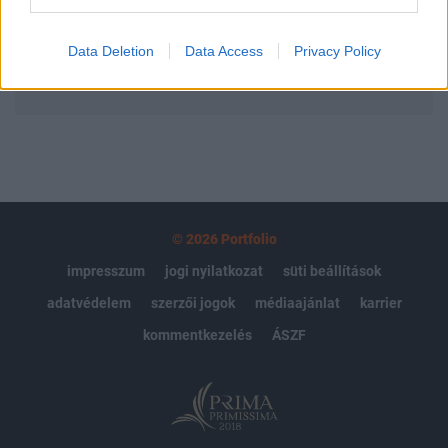
Előfizetés
Data Deletion
Data Access
Privacy Policy
MÁR ELŐFIZETŐNK VAGY?
BEJELENTKEZÉS
© 2026 Portfolio
impresszum
jogi nyilatkozat
süti beállítások
adatvédelem
szerzői jogok
médiaajánlat
karrier
kommentkezelés
ÁSZF