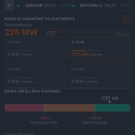
46
0,2%
USD/HUF
313,91
0,27%
BITCOIN
64 745,57
0,22%
PAKSI ATOMERŐMŰ TELJESÍTMÉNYE
Összteljesítmény
226 MW
0 MW
2000 MW
1. blokk
2. blokk
0 MW
226 MW
/ 500 MW
/ 500 MW
3. blokk
4. blokk
0 MW
0 MW
/ 500 MW
/ 500 MW
DUNA VÍZÁLLÁSA PAKSNÁL
-131 cm
-144cm
-134cm
biztonsági határ
leállási küszöb
Forrás: OVF, HAEA