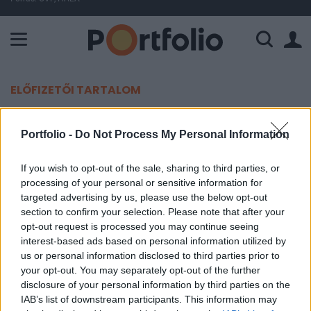
A Paksi Atomerőmű összteljesítménye 226 MW. A Duna vízállá
ELŐFIZETŐI TARTALOM
Alulteljesítő volt a magyar tőzsde
Portfolio -
Do Not Process My Personal Information
Portfolio
If you wish to opt-out of the sale, sharing to third parties, or
2023. január 31. 17:15
processing of your personal or sensitive information for
targeted advertising by us, please use the below opt-out
Bár az európai tőzsdéken vegyes és mérsékelt
section to confirm your selection. Please note that after your
opt-out request is processed you may continue seeing
mozgásokat láttunk, a magyar tőzsde alulteljesítő
interest-based ads based on personal information utilized by
volt, részben azért, mert az S&P leminősítése
us or personal information disclosed to third parties prior to
utáni tegnapi esés rontotta az OTP és a BUX
your opt-out. You may separately opt-out of the further
technikai képét.
disclosure of your personal information by third parties on the
IAB’s list of downstream participants. This information may