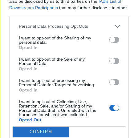
Portfolio Investment Day 2026Október 21-én jön a Portfolio
also be disclosed by us to third parties on the
IAB’s List of
Investment Day 2026, ahol a piac vezető szakértőivel
Downstream Participants
that may further disclose it to other
third parties.
keressük a választ a befektetőket leginkább foglalkoztató
kérdésekre. Meddig tarthat az AI-rali, kik lehetnek a
Personal Data Processing Opt Outs
következő évek nyertesei, mire számíthatunk a részvény-,
kötvény-, nyersanyag- és kriptopiacokon, és hogyan
I want to opt-out of the Sharing of my
personal data.
érdemes portfóliót építeni egy gyorsan változó...
Opted In
I want to opt-out of the Sale of my
Personal Data.
KEDVES OLVASÓNK!
Opted In
A keresett cikk a portfolio.hu hírarchívumához
I want to opt-out of processing my
tartozik, melynek olvasása előfizetéses
Personal Data for Targeted Advertising.
Opted In
regisztrációhoz kötött.
I want to opt-out of Collection, Use,
Az előfizetés a következőket tartalmazza:
Retention, Sale, and/or Sharing of my
Portfolio.hu teljes cikkarchívum
Personal Data that Is Unrelated with the
Purposes for which it was collected.
Kötéslisták: BÉT elmúlt 2 év napon belüli
Opted Out
kötéslistái
CONFIRM