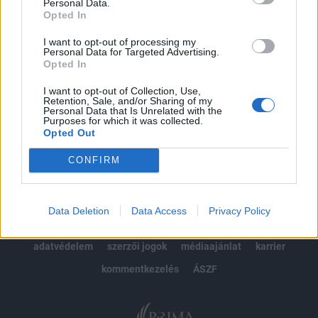
kötéslistái
Personal Data.
Opted In
Előfizetés
I want to opt-out of processing my
Personal Data for Targeted Advertising.
Opted In
MÁR ELŐFIZETŐNK VAGY?
BEJELENTKEZÉS
I want to opt-out of Collection, Use,
Retention, Sale, and/or Sharing of my
Personal Data that Is Unrelated with the
Purposes for which it was collected.
Opted Out
CONFIRM
© 2026 Portfolio
Data Deletion
Data Access
Privacy Policy
impresszum
jogi nyilatkozat
süti beállítások
adatvédelem
szerzői jogok
médiaajánlat
karrier
kommentkezelés
ÁSZF