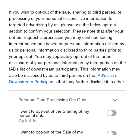
vezetett – írja a The Business Times.
If you wish to opt-out of the sale, sharing to third parties, or
Aggasztó jelek Meglepetésszerű termeléscsökkentést,
processing of your personal or sensitive information for
elbocsátást és bércsökkentést kezdett Kína harmadik
targeted advertising by us, please use the below opt-out
legnagyobb akkumulátorgyártója, a CALB. A hírügynökség
section to confirm your selection. Please note that after your
információi szerint a vállalat már a tavalyi év végén
opt-out request is processed you may continue seeing
befagyasztotta a munkaerőfelvételt, a dolgozók száma
interest-based ads based on personal information utilized by
mára a 8000 fős csúcshoz képest 1000 főre csökkent. A
us or personal information disclosed to third parties prior to
your opt-out. You may separately opt-out of the further
kapacitáscsökkentések annak fényében meglepőek...
disclosure of your personal information by third parties on the
IAB’s list of downstream participants. This information may
also be disclosed by us to third parties on the
IAB’s List of
KEDVES OLVASÓNK!
Downstream Participants
that may further disclose it to other
A keresett cikk a portfolio.hu hírarchívumához
third parties.
tartozik, melynek olvasása előfizetéses
Personal Data Processing Opt Outs
regisztrációhoz kötött.
I want to opt-out of the Sharing of my
Az előfizetés a következőket tartalmazza:
personal data.
Opted In
Portfolio.hu teljes cikkarchívum
Kötéslisták: BÉT elmúlt 2 év napon belüli
I want to opt-out of the Sale of my