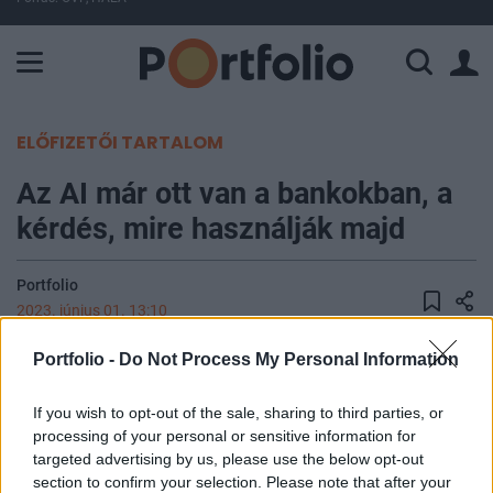
A Paksi Atomerőmű összteljesítménye 225 MW. A Duna vízállá
ELŐFIZETŐI TARTALOM
Az AI már ott van a bankokban, a
kérdés, mire használják majd
Portfolio
2023. június 01. 13:10
Portfolio -
Do Not Process My Personal Information
A Portfolio Financial IT 2023 konferenciájának
második panelbeszélgetése arról szólt, hogyan
If you wish to opt-out of the sale, sharing to third parties, or
vezetik be a bankok a legújabb AI-technológiákat.
processing of your personal or sensitive information for
A szakemberek elmondták: az AI már ott van a
targeted advertising by us, please use the below opt-out
bankokban, a használati lehetőségeket pedig
section to confirm your selection. Please note that after your