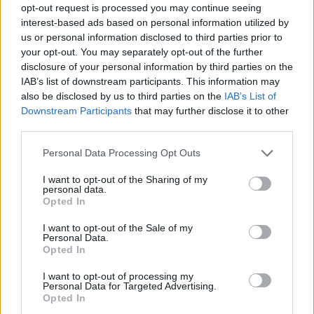
opt-out request is processed you may continue seeing
megszámolni is nehéz. A beszélgetésben részt
interest-based ads based on personal information utilized by
vett Fischer Bálint, a Dorsum üzletfejlesztési
us or personal information disclosed to third parties prior to
igazgatója; Galló Csaba Márton, a CIB Bank
your opt-out. You may separately opt-out of the further
digitális vezetője; Kada Zsolt, az MBH Bank
disclosure of your personal information by third parties on the
IAB’s list of downstream participants. This information may
digitalizációs technológiai vezetője; Strén Gábor, a
also be disclosed by us to third parties on the
IAB’s List of
Microsoft pénzügyi szektorért felelős
Downstream Participants
that may further disclose it to other
ügyféligazgatója és Vouszka Péter, az OTP
third parties.
digitális szolgáltatások fejlesztéséért felelős
Personal Data Processing Opt Outs
vezetője.
I want to opt-out of the Sharing of my
Követeléskezelési trendek 2026A Portfolio és az EOS közös
personal data.
Opted In
szervezésű félnapos konferenciája a kintlévőség-kezelés
egyik fontos hazai szakmai eseménye, amelyet immár 11.
I want to opt-out of the Sale of my
éve rendezünk meg. Idén szeptemberben kiemelt figyelmet
Personal Data.
Opted In
fordítunk azokra a témákra, amelyek jelenleg leginkább
formálják a szakmát: a változó gazdaságpolitikai
I want to opt-out of processing my
Personal Data for Targeted Advertising.
környezet hatásaira, az új szabályozási...
Opted In