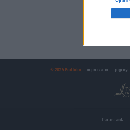
Opted 
MÁR ELŐFIZETŐ
© 2026 Portfolio
impresszum
jogi nyi
Partnereink