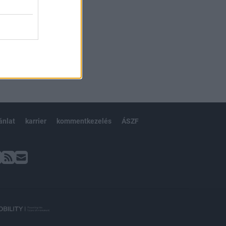
ánlat
karrier
kommentkezelés
ÁSZF