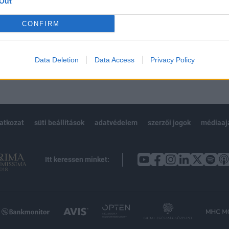
Out
Előfizetés
CONFIRM
NK VAGY?
BEJELENTKEZÉS
Data Deletion
Data Access
Privacy Policy
latkozat
süti beállítások
adatvédelem
szerzői jogok
médiaaj
Itt keressen minket: