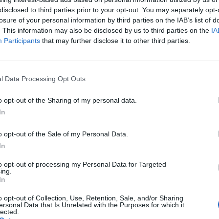
ió, cloud, nemzetközi szoftverfejlesztés) üzletággal fo
disclosed to third parties prior to your opt-out. You may separately opt-
 a lépéssel közös irányítás alá kerülnek a Gloster szo
losure of your personal information by third parties on the IAB’s list of
ovább javítva hatékony működésüket - áll a BÉT honlap
. This information may also be disclosed by us to third parties on the
IA
Participants
that may further disclose it to other third parties.
t Day 2026Október 21-én jön a Portfolio Investment Day 2026, a
k a választ a befektetőket leginkább foglalkoztató kérdésekre. M
l Data Processing Opt Outs
 következő évek nyertesei, mire számíthatunk a részvény-, kötvény
ogyan érdemes portfóliót építeni egy gyorsan változó...
o opt-out of the Sharing of my personal data.
In
ASÓNK!
o opt-out of the Sale of my Personal Data.
a portfolio.hu hírarchívumához tartozik, melynek olvasása előf
In
ötött.
to opt-out of processing my Personal Data for Targeted
ing.
övetkezőket tartalmazza:
In
 teljes cikkarchívum
o opt-out of Collection, Use, Retention, Sale, and/or Sharing
 BÉT elmúlt 2 év napon belüli
ersonal Data that Is Unrelated with the Purposes for which it
lected.