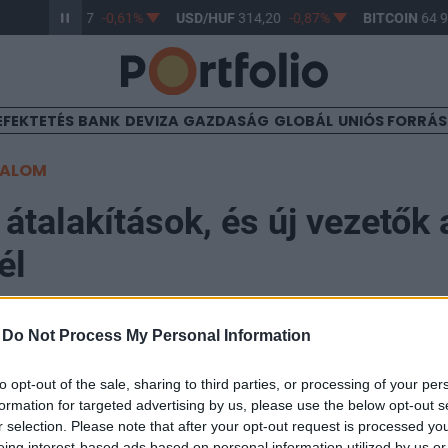
R/HUF
363,17
-0,61%
USD/HUF
314,20
-0,87%
BITCOIN
64 97
EFEKTETÉS
BANK
DEVIZA
GAZDASÁG
GLOBÁL
UNIÓS FORRÁ
TALOM
 átalakítások, és új vezetők 
él
-
Do Not Process My Personal Information
to opt-out of the sale, sharing to third parties, or processing of your per
eti átalakulásról döntött Szekeres Viktor, a Gloster i
formation for targeted advertising by us, please use the below opt-out s
ius 1-i hatállyal a társaság ugyanis az eddigi 5 helyet
r selection. Please note that after your opt-out request is processed y
eing interest-based ads based on personal information utilized by us or