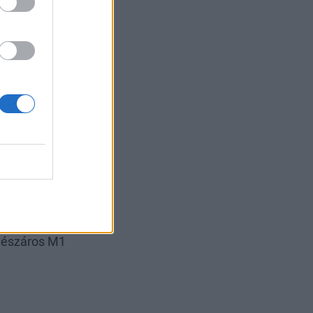
tott Viresolban
zesedését
esedése az
zó Mitra
k értékesítéséről
lék kisebbségi
ben a Mészáros és
t 23,39
gy a tranzakciót
 Mészáros M1