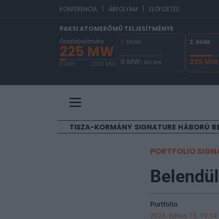
|
|
EUR/
KONFERENCIA
ÁRFOLYAM
ELŐFIZETÉS
PAKSI ATOMERŐMŰ TELJESÍTMÉNYE
Összteljesítmény
1. blokk
2. blokk
225 MW
0 MW
225 MW
/ 500 MW
0 MW
2000 MW
A Paksi Atomerőmű összteljesítménye 225 MW. 
TISZA-KORMÁNY
SIGNATURE
HÁBORÚ
B
PORTFOLIO SIGN
Belendül
Portfolio
2023. június 15. 19:14