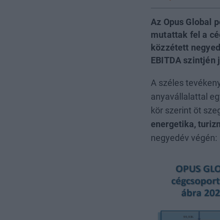
Az Opus Global p
mutattak fel a c
közzétett negyed
EBITDA szintjén 
A széles tevékeny
anyavállalattal e
kör szerint öt sze
energetika, turi
negyedév végén: