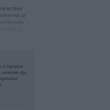
t el az Opus
arányt már az
pari termelés
 tesz ki, a
b.
A Signature
, amelynek díja
olgáltatást
a!