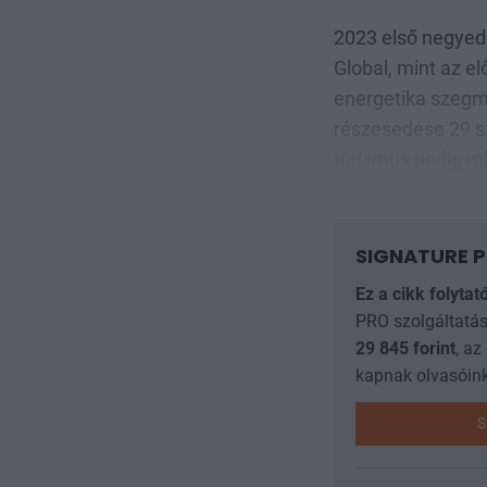
2023 első negye
Global, mint az e
energetika szegme
részesedése 29 sz
turizmus pedig m
SIGNATURE P
Ez a cikk folytat
PRO szolgáltatás
29 845
forint
, az
kapnak olvasóink
S