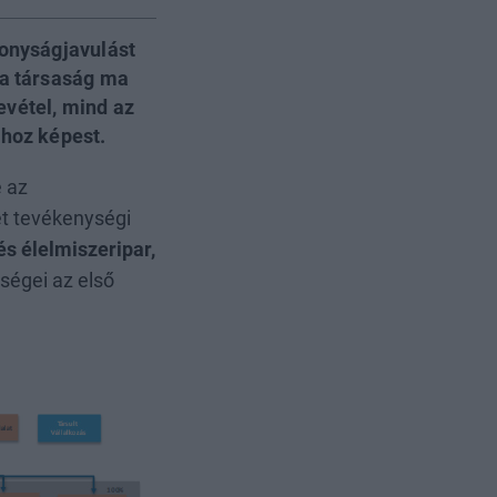
konyságjavulást
 a társaság ma
evétel, mind az
ához képest.
e az
et tevékenységi
s élelmiszeripar,
ségei az első