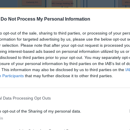
-
Do Not Process My Personal Information
to opt-out of the sale, sharing to third parties, or processing of your per
formation for targeted advertising by us, please use the below opt-out s
r selection. Please note that after your opt-out request is processed y
eing interest-based ads based on personal information utilized by us or
disclosed to third parties prior to your opt-out. You may separately opt-
losure of your personal information by third parties on the IAB’s list of
. This information may also be disclosed by us to third parties on the
IA
Participants
that may further disclose it to other third parties.
őszak főbb eseményei:
l Data Processing Opt Outs
l, mint egyedüli alapítója korábban döntött a 100 százal
o opt-out of the Sharing of my personal data.
lévő SZ és K 2005 Ingatlanhasznosító Kft. jogutód nélkü
In
lrendelte a végelszámolását.