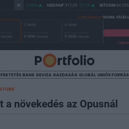
HUF
365,69
0,08%
USD/HUF
317,33
0,11%
BITCOIN
64 255,8
DUNA VÍZÁL
Mit jelent ez?
3. blokk
4. blokk
0 MW
0 MW
/ 500 MW
/ 500 MW
/ 500 MW
-144c
A Duna vízállása Paksnál -127 cm. A biztonsági határ -144 cm,
EFEKTETÉS
BANK
DEVIZA
GAZDASÁG
GLOBÁL
UNIÓS FORRÁ
ATURE
t a növekedés az Opusnál