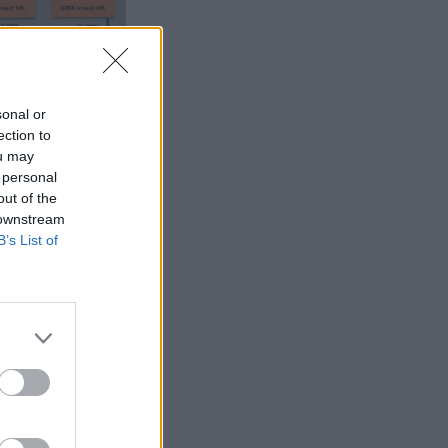
sonal or
ection to
ou may
 personal
out of the
 downstream
B’s List of
ékos közvetlen
li megszűnéséről