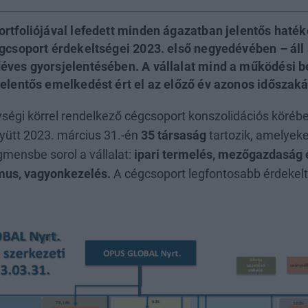
ortfoliójával lefedett minden ágazatban jelentős haté
égcsoport érdekeltségei 2023. első negyedévében – áll
éves gyorsjelentésében. A vállalat mind a működési b
jelentős emelkedést ért el az előző év azonos időszak
ségi körrel rendelkező cégcsoport konszolidációs köréb
gyütt 2023. március 31.-én
35 társaság
tartozik, amelyek
gmensbe sorol a vállalat:
ipari termelés, mezőgazdaság é
zmus, vagyonkezelés.
A cégcsoport legfontosabb érdekelt