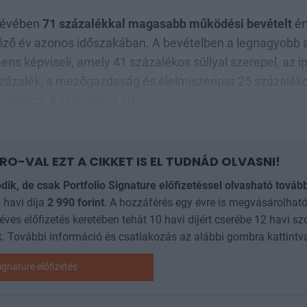
dévében
71 százalékkal magasabb működési bevételt
ér
lőző év azonos időszakában. A bevételben a legnagyobb 
ns képviseli, amely 41 százalékos súllyal szerepel, az i
ázalék, a mezőgazdaság és élelmiszeripar 25 százalékot
indössze 4 százalékot ad.
RO-VAL EZT A CIKKET IS EL TUDNÁD OLVASNI!
ódik, de csak Portfolio Signature előfizetéssel olvasható továb
 havi díja
2 990
forint
. A hozzáférés egy évre is megvásárolható
 éves előfizetés keretében tehát 10 havi díjért cserébe 12 havi sz
. További információ és csatlakozás az alábbi gombra kattintv
ignature előfizetés