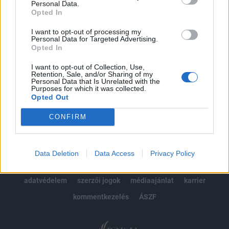
Personal Data.
kötéslistái
Opted In
Előfizetés
I want to opt-out of processing my
Personal Data for Targeted Advertising.
Opted In
I want to opt-out of Collection, Use,
MÁR ELŐFIZETŐNK VAGY?
BEJELENTKEZÉS
Retention, Sale, and/or Sharing of my
Personal Data that Is Unrelated with the
Purposes for which it was collected.
Opted Out
CONFIRM
© 2026 Portfolio
Data Deletion
Data Access
Privacy Policy
impresszum
jogi nyilatkozat
süti beállítások
adatvédelem
szerzői jogok
médiaajánlat
karrier
kommentkezelés
ÁSZF