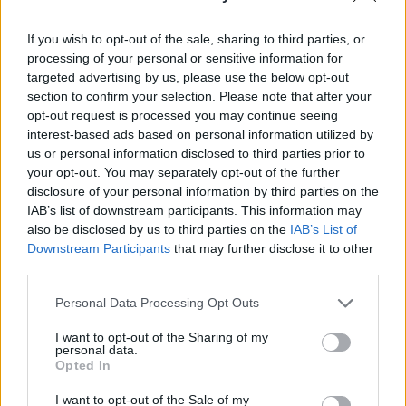
vezérigazgatója.
If you wish to opt-out of the sale, sharing to third parties, or
Airbus vezérigazgatója, Guillaume Faury a párizsi légi
processing of your personal or sensitive information for
fórumon bejelentette, hogy a vállalat ellátási lánca
targeted advertising by us, please use the below opt-out
stabilizálódott, így az Airbus jó úton halad az év végi 720
section to confirm your selection. Please note that after your
leszállításra vonatkozó cél elérése felé. A cég kereskedelmi
opt-out request is processed you may continue seeing
igazgatója pár héttel ezelőtt hasonlóan optimistán
interest-based ads based on personal information utilized by
us or personal information disclosed to third parties prior to
fogalmazott, Christian Scherer kereskedelmi vezérigazgató
your opt-out. You may separately opt-out of the further
elmondta, hogy az üzletmenet...
disclosure of your personal information by third parties on the
IAB’s list of downstream participants. This information may
also be disclosed by us to third parties on the
IAB’s List of
KEDVES OLVASÓNK!
Downstream Participants
that may further disclose it to other
third parties.
A keresett cikk a portfolio.hu hírarchívumához
tartozik, melynek olvasása előfizetéses
Personal Data Processing Opt Outs
regisztrációhoz kötött.
I want to opt-out of the Sharing of my
Az előfizetés a következőket tartalmazza:
personal data.
Opted In
Portfolio.hu teljes cikkarchívum
Kötéslisták: BÉT elmúlt 2 év napon belüli
I want to opt-out of the Sale of my