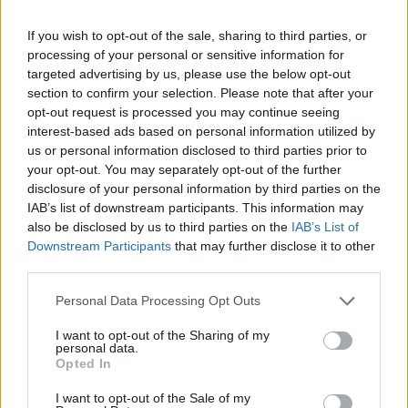
A Microsoft nyilvánosságra hozta, hogy a június 5-én
If you wish to opt-out of the sale, sharing to third parties, or
tapasztalt szolgáltatáskiesések kibertámadások miatt
processing of your personal or sensitive information for
következtek be. A vállalat azonban hangsúlyozta, hogy
targeted advertising by us, please use the below opt-out
nem volt bizonyíték arra, hogy az ügyfelek adataihoz
section to confirm your selection. Please note that after your
hozzáfértek volna vagy veszélybe kerültek volna. A
opt-out request is processed you may continue seeing
Microsoft egy blogbejegyzésben közölte, hogy 2023. június
interest-based ads based on personal information utilized by
elején megnövekedett forgalmat észleltek egyes
us or personal information disclosed to third parties prior to
your opt-out. You may separately opt-out of the further
szolgáltatásokkal...
disclosure of your personal information by third parties on the
IAB’s list of downstream participants. This information may
also be disclosed by us to third parties on the
IAB’s List of
KEDVES OLVASÓNK!
Downstream Participants
that may further disclose it to other
A keresett cikk a portfolio.hu hírarchívumához
third parties.
tartozik, melynek olvasása előfizetéses
Personal Data Processing Opt Outs
regisztrációhoz kötött.
I want to opt-out of the Sharing of my
Az előfizetés a következőket tartalmazza:
personal data.
Opted In
Portfolio.hu teljes cikkarchívum
Kötéslisták: BÉT elmúlt 2 év napon belüli
I want to opt-out of the Sale of my