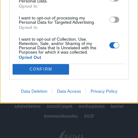
kötéslistái
Personal Data.
Opted In
Előfizetés
I want to opt-out of processing my
Personal Data for Targeted Advertising.
Opted In
MÁR ELŐFIZETŐNK VAGY?
BEJELENTKEZÉS
I want to opt-out of Collection, Use,
Retention, Sale, and/or Sharing of my
Personal Data that Is Unrelated with the
Purposes for which it was collected.
Opted Out
CONFIRM
© 2026 Portfolio
Data Deletion
Data Access
Privacy Policy
impresszum
jogi nyilatkozat
süti beállítások
adatvédelem
szerzői jogok
médiaajánlat
karrier
kommentkezelés
ÁSZF