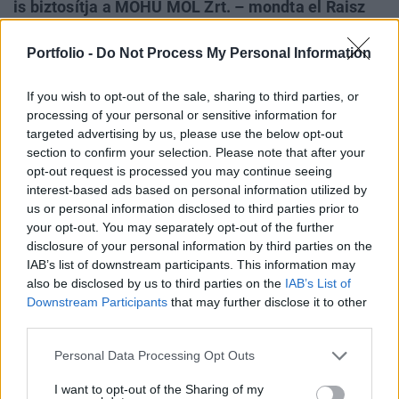
is biztosítja a MOHU MOL Zrt. – mondta el Raisz
Anikó környezetügyért és körforgásos
gazdaságért felelős államtitkár annak kapcsán,
Portfolio -
Do Not Process My Personal Information
hogy a kormány társadalmi egyeztetésre
If you wish to opt-out of the sale, sharing to third parties, or
bocsájtotta az egyes termékáramokra vonatkozó
processing of your personal or sensitive information for
kormányrendelet tervezetét.
targeted advertising by us, please use the below opt-out
section to confirm your selection. Please note that after your
Az államtitkár emlékeztetett, hogy júliustól az egész
opt-out request is processed you may continue seeing
országban új hulladékgazdálkodási rendszert vezetnek be,
interest-based ads based on personal information utilized by
amelyben az állam helyett a MOHU MOL Zrt. fogja végezni
us or personal information disclosed to third parties prior to
a hulladékgazdálkodást. Az új rendszerrel együtt Brüsszel
your opt-out. You may separately opt-out of the further
disclosure of your personal information by third parties on the
elvárásainak megfelelően elindul az új, kiterjesztett gyártói
IAB’s list of downstream participants. This information may
felelősségi rendszer is, amelyben a környezetszennyező
also be disclosed by us to third parties on the
IAB’s List of
termékek gyártóinak „a szennyező...
Downstream Participants
that may further disclose it to other
third parties.
KEDVES OLVASÓNK!
Personal Data Processing Opt Outs
A keresett cikk a portfolio.hu hírarchívumához
I want to opt-out of the Sharing of my