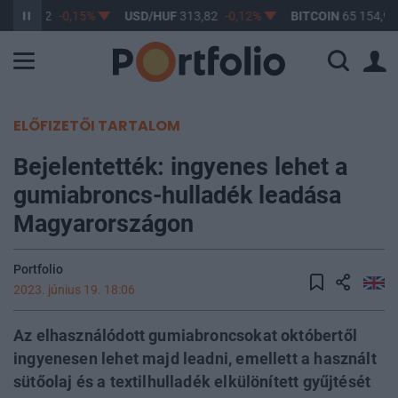
UF
362,62
-0,15%
USD/HUF
313,82
-0,12%
BITCOIN
65 154,94
ELŐFIZETŐI TARTALOM
Bejelentették: ingyenes lehet a
gumiabroncs-hulladék leadása
Magyarországon
Portfolio
2023. június 19. 18:06
Az elhasználódott gumiabroncsokat októbertől
ingyenesen lehet majd leadni, emellett a használt
sütőolaj és a textilhulladék elkülönített gyűjtését