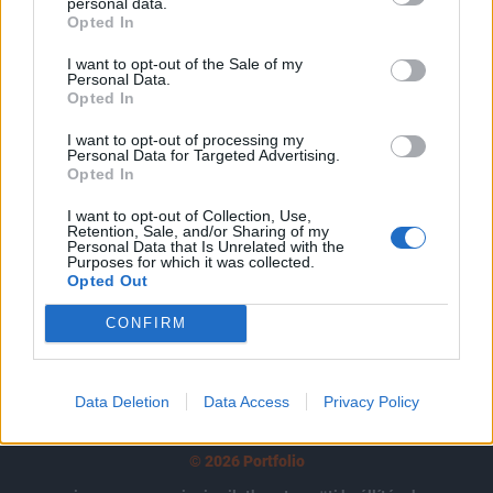
tartozik, melynek olvasása előfizetéses
personal data.
Opted In
regisztrációhoz kötött.
I want to opt-out of the Sale of my
Az előfizetés a következőket tartalmazza:
Personal Data.
Opted In
Portfolio.hu teljes cikkarchívum
Kötéslisták: BÉT elmúlt 2 év napon belüli
I want to opt-out of processing my
kötéslistái
Personal Data for Targeted Advertising.
Opted In
Előfizetés
I want to opt-out of Collection, Use,
Retention, Sale, and/or Sharing of my
Personal Data that Is Unrelated with the
Purposes for which it was collected.
Opted Out
MÁR ELŐFIZETŐNK VAGY?
BEJELENTKEZÉS
CONFIRM
Data Deletion
Data Access
Privacy Policy
© 2026 Portfolio