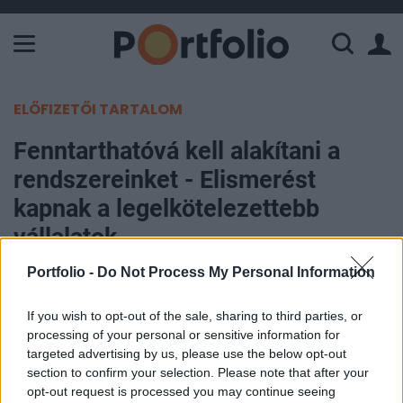
A Paksi Atomerőmű összteljesítménye 226 MW. A Duna vízállá
ELŐFIZETŐI TARTALOM
Fenntarthatóvá kell alakítani a
rendszereinket - Elismerést
kapnak a legelkötelezettebb
vállalatok
Portfolio -
Do Not Process My Personal Information
Portfolio
2023. június 28. 15:10
If you wish to opt-out of the sale, sharing to third parties, or
processing of your personal or sensitive information for
A jelenlegi helyzet komoly kihívások elé állítja az
targeted advertising by us, please use the below opt-out
section to confirm your selection. Please note that after your
üzleti szereplőket. Ez még inkább a gyors
opt-out request is processed you may continue seeing
cselekvésre, a rendszereink fenntarthatóbbá