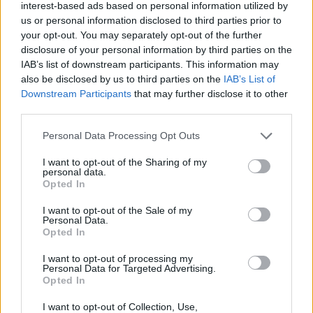
interest-based ads based on personal information utilized by
történő átalakítására kell, hogy ösztönözze a
us or personal information disclosed to third parties prior to
szereplőket. A Magyarországi Üzleti Tanács a
your opt-out. You may separately opt-out of the further
Fenntartható Fejlődésért (BCSDH) meghirdette a
disclosure of your personal information by third parties on the
IAB’s list of downstream participants. This information may
Fenntartható jövőért díjakat, amelyek azokra a
also be disclosed by us to third parties on the
IAB’s List of
területekre összpontosítanak, ahol a rendszerek
Downstream Participants
that may further disclose it to other
átalakítására a legnagyobb hatása van a
third parties.
vállalatoknak.
Personal Data Processing Opt Outs
A világ jobbá tételéhez most egyedülálló lehetőség áll
I want to opt-out of the Sharing of my
rendelkezésünkre, de csak rövid ideig van alkalmunk
personal data.
Opted In
cselekedni, átalakítani vállalatainkat és társadalmainkat. A
fenntarthatósági folyamatok felgyorsítását, a
I want to opt-out of the Sale of my
rendszerszintű változások elindítását célzó vállalatvezetői
Personal Data.
Opted In
gyors, hiteles és példamutató fellépésék, innovatív
intézkedések, a bevezetett kreatív...
I want to opt-out of processing my
Personal Data for Targeted Advertising.
Opted In
KEDVES OLVASÓNK!
I want to opt-out of Collection, Use,