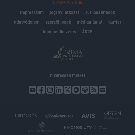
© 2026 Portfolio
impresszum
jogi nyilatkozat
süti beállítások
adatvédelem
szerzői jogok
médiaajánlat
karrier
kommentkezelés
ÁSZF
Itt keressen minket:
Partnereink