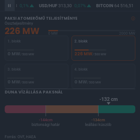
F
362,08
0,1%
USD/HUF
313,30
0,07%
BITCOIN
64 516,51
-0
PAKSI ATOMERŐMŰ TELJESÍTMÉNYE
Összteljesítmény
226 MW
0 MW
2000 MW
1. blokk
2. blokk
0 MW
226 MW
/ 500 MW
/ 500 MW
3. blokk
4. blokk
0 MW
0 MW
/ 500 MW
/ 500 MW
DUNA VÍZÁLLÁSA PAKSNÁL
-132 cm
-144cm
-134cm
biztonsági határ
leállási küszöb
Forrás: OVF, HAEA