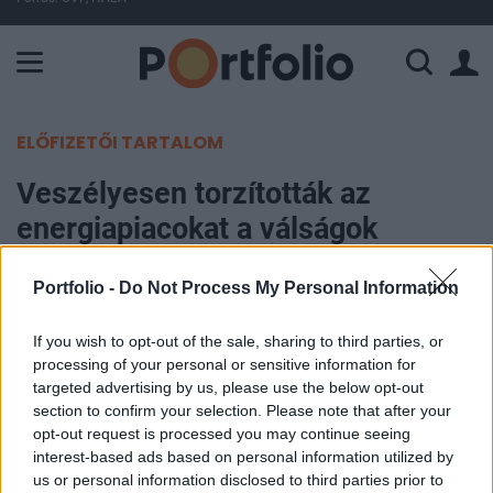
A Paksi Atomerőmű összteljesítménye 225 MW. A Duna vízállá
ELŐFIZETŐI TARTALOM
Veszélyesen torzították az
energiapiacokat a válságok
Portfolio
Portfolio -
Do Not Process My Personal Information
2023. október 05. 15:25
If you wish to opt-out of the sale, sharing to third parties, or
processing of your personal or sensitive information for
Az elmúlt évek válságait az energiaszektor a
targeted advertising by us, please use the below opt-out
kormányok és a szerencsefaktor segítségével
section to confirm your selection. Please note that after your
ugyan képes volt kezelni, de az intézkedések
opt-out request is processed you may continue seeing
veszélyes következménye a piactorzítás, melynek
interest-based ads based on personal information utilized by
us or personal information disclosed to third parties prior to
eredményeképpen az európai energiapiac