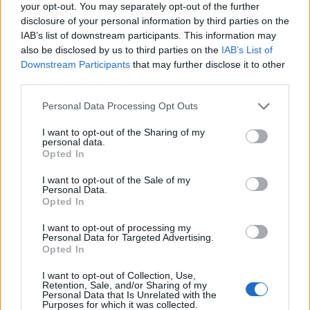
your opt-out. You may separately opt-out of the further
bizonyos mértékben visszafejlődött és
disclosure of your personal information by third parties on the
sérülékenyebb lett - mondta el Szabó Gergely,
IAB’s list of downstream participants. This information may
Regional Chairman, MET Central Europe a
also be disclosed by us to third parties on the
IAB’s List of
Portfolio Energy Investment Forumon.
Downstream Participants
that may further disclose it to other
third parties.
Energy Investment Forum 2026Az energiaszektor
Personal Data Processing Opt Outs
csúcsvezetői egy helyen: stratégiai válaszok
versenyképességről, beruházásokról, szabályozásról és az
I want to opt-out of the Sharing of my
personal data.
energetikai jövőjéről.Információ és jelentkezésFolyamatos
Opted In
válságok között éljünk a mindennapjainkat, előbb a
koronavírus-válság és utórengései, majd az európai
I want to opt-out of the Sale of my
Personal Data.
energiapiac ellátásoldali válsága köszöntött be...
Opted In
I want to opt-out of processing my
Personal Data for Targeted Advertising.
KEDVES OLVASÓNK!
Opted In
A keresett cikk a portfolio.hu hírarchívumához
I want to opt-out of Collection, Use,
tartozik, melynek olvasása előfizetéses
Retention, Sale, and/or Sharing of my
Personal Data that Is Unrelated with the
regisztrációhoz kötött.
Purposes for which it was collected.