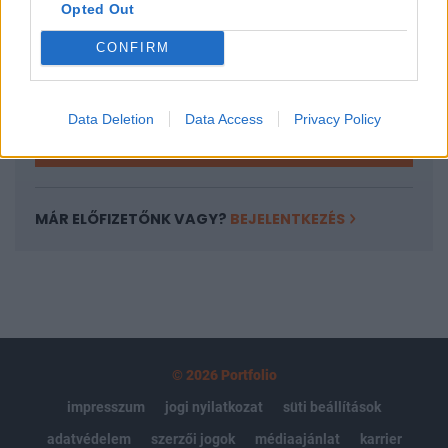
Opted Out
Az előfizetés a következőket tartalmazza:
Portfolio.hu teljes cikkarchívum
CONFIRM
Kötéslisták: BÉT elmúlt 2 év napon belüli
kötéslistái
Data Deletion
Data Access
Privacy Policy
Előfizetés
MÁR ELŐFIZETŐNK VAGY?
BEJELENTKEZÉS
© 2026 Portfolio
impresszum
jogi nyilatkozat
süti beállítások
adatvédelem
szerzői jogok
médiaajánlat
karrier