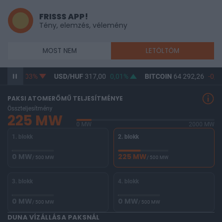
FRISSS APP!
Tény, elemzés, vélemény
MOST NEM
LETÖLTÖM
5,28
-0,03%
USD/HUF
317,00
0,01%
BITCOIN
64 292,26
-0,4
PAKSI ATOMERŐMŰ TELJESÍTMÉNYE
Összteljesítmény
225 MW
0 MW
2000 MW
1. blokk
2. blokk
0 MW
225 MW
/ 500 MW
/ 500 MW
3. blokk
4. blokk
0 MW
0 MW
/ 500 MW
/ 500 MW
DUNA VÍZÁLLÁSA PAKSNÁL