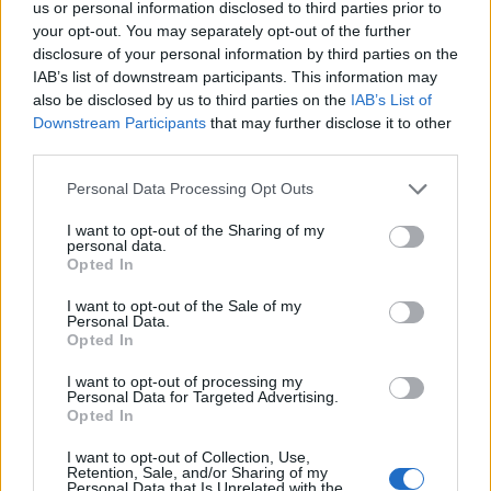
2023. november 20. 21:59
us or personal information disclosed to third parties prior to
your opt-out. You may separately opt-out of the further
disclosure of your personal information by third parties on the
Az amerikai igazságügyi minisztérium állítólag
IAB’s list of downstream participants. This information may
több mint 4 milliárd dollárt követel a világ
also be disclosed by us to third parties on the
IAB’s List of
legnagyobb kriptotőzsdéjének számító Binance-
Downstream Participants
that may further disclose it to other
től egy évek óta tartó vizsgálat részeként.
third parties.
Personal Data Processing Opt Outs
Források szerint az amerikai igazságügyi minisztérium és a
Binance közötti tárgyalások kiterjednek arra a lehetőségre
I want to opt-out of the Sharing of my
is, hogy Changpeng Zhao, a kriptopénz-tőzsde alapítója
personal data.
Opted In
ellen büntetőeljárás indulhat az Egyesült Államokban. Bár
a vizsgálat lezárásának időpontja bizonytalan, a források
I want to opt-out of the Sale of my
Personal Data.
szerint a hónap végén történhet bejelentés. A Binance-et
Opted In
legalább 2018 óta...
I want to opt-out of processing my
Personal Data for Targeted Advertising.
Opted In
KEDVES OLVASÓNK!
I want to opt-out of Collection, Use,
A keresett cikk a portfolio.hu hírarchívumához
Retention, Sale, and/or Sharing of my
tartozik, melynek olvasása előfizetéses
Personal Data that Is Unrelated with the