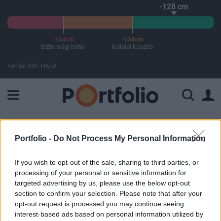
-128 cm
-144cm
-134cm
biztonsági határ
leállási küszöb
Forrás: OVF, HAEA
A Paksi Atomerőmű összteljesítménye 225 MW. A Duna vízállá
ELŐFIZETŐI TARTALOM
Portfolio -
Do Not Process My Personal Information
Négymilliárd dolláros alkut köthet
If you wish to opt-out of the sale, sharing to third parties, or
a Binance az amerikai igazságügyi
processing of your personal or sensitive information for
minisztériummal
targeted advertising by us, please use the below opt-out
section to confirm your selection. Please note that after your
opt-out request is processed you may continue seeing
Portfolio
interest-based ads based on personal information utilized by